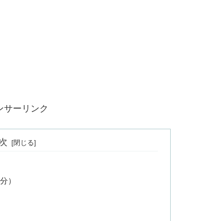
ンサーリンク
次
コ分）