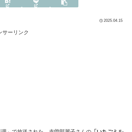
2025.04.15
ンサーリンク
うの料理」で放送された、赤曽部麗子さんの
「いちごミル