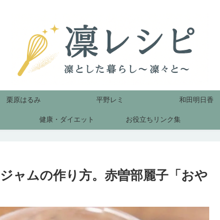
栗原はるみ
平野レミ
和田明日香
健康・ダイエット
お役立ちリンク集
ジャムの作り方。赤曽部麗子「おや