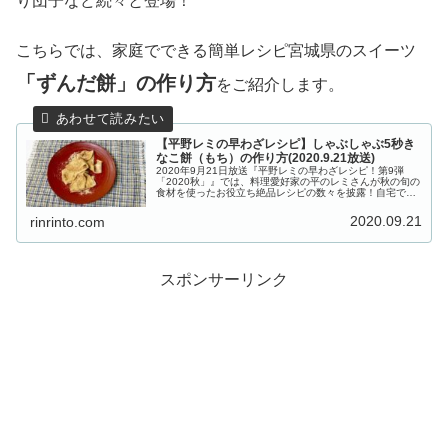
り団子など続々と登場！
こちらでは、家庭でできる簡単レシピ宮城県のスイーツ
「ずんだ餅」の作り方
をご紹介します。
【平野レミの早わざレシピ】しゃぶしゃぶ5秒き
なこ餅（もち）の作り方(2020.9.21放送)
2020年9月21日放送『平野レミの早わざレシピ！第9弾
「2020秋」』では、料理愛好家の平のレミさんが秋の旬の
食材を使ったお役立ち絶品レシピの数々を披露！自宅でぱ
ぱっと出来て美味しい、レミさんならではのユニークメニ
ューが多数登場です！！こ...
2020.09.21
rinrinto.com
スポンサーリンク