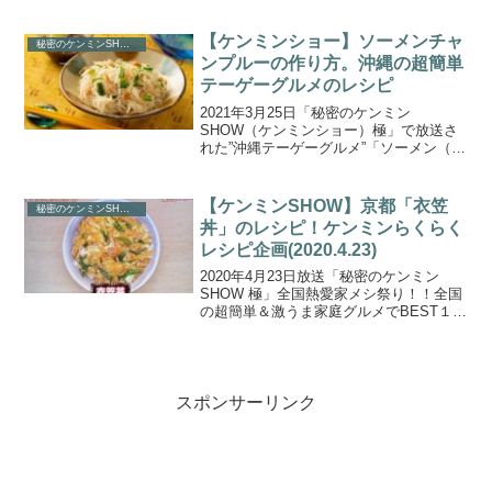
家庭で出来る簡単レシピ「五平餅」の作
り方をご紹介します。今回の放送では、
王者愛知味噌煮込みうどん＆魚介と味噌
【ケンミンショー】ソーメンチャ
秘密のケンミンSHOW
の最強コラボ青森貝...
ンプルーの作り方。沖縄の超簡単
テーゲーグルメのレシピ
2021年3月25日「秘密のケンミン
SHOW（ケンミンショー）極」で放送さ
れた”沖縄テーゲーグルメ”「ソーメン（ソ
ーミン）チャンプルー」の作り方をご紹
介します。おうち時間の急増で自炊して
いる人も多いはず！ということで、番組
【ケンミンSHOW】京都「衣笠
秘密のケンミンSHOW
ではおうちで作れる...
丼」のレシピ！ケンミンらくらく
レシピ企画(2020.4.23)
2020年4月23日放送「秘密のケンミン
SHOW 極」全国熱愛家メシ祭り！！全国
の超簡単＆激うま家庭グルメでBEST１０
で紹介された、ご家庭で手軽に作れる”ら
くらくレシピ”を取り上げます。こちらで
は、【BEST９位】京都府の「衣笠丼」の
レシ...
スポンサーリンク