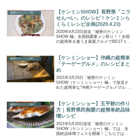
作り方をご紹介します。おうち時間の急
増で自炊している人も多いはず！という
ことで、番組ではおうちで作れる沖縄の
【ケンミンSHOW】長野県「ニラ
秘密のケンミンSHOW
超簡単グルメを紹介...
せんべい」のレシピ！ケンミンら
くらくレシピ企画(2020.4.23)
2020年4月23日放送「秘密のケンミン
SHOW 極」全国熱愛家メシ祭り！！全国
の超簡単＆激うま家庭グルメでBEST１０
で紹介された、ご家庭で手軽に作れる”ら
くらくレシピ”を取り上げます。こちらで
は、【BEST４位】長野県の「ニラセンベ
【ケンミンショー】沖縄の超簡単
秘密のケンミンSHOW
イ」...
「テーゲーグルメ」のレシピまと
め
2021年3月25日「秘密のケンミン
SHOW（ケンミンショー）極」で放送さ
れた超簡単な”沖縄テーゲーグルメ”のレシ
ピをまとめましたので、ご紹介します。
おうち時間の急増で自炊している人も多
いはず！ということで、番組ではおうち
【ケンミンショー】五平餅の作り
秘密のケンミンSHOW
で作れる沖縄の超簡...
方｜長野県民熱愛の超簡単絶品味
噌レシピ
2021年5月20日放送「秘密のケンミン
SHOW（ケンミンショー）極」では、全
国絶品味噌フェスを開催！こちらでは、