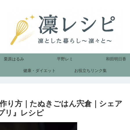
栗原はるみ
平野レミ
和田明日香
健康・ダイエット
お役立ちリンク集
作り方｜たぬきごはん宍倉｜シェア
ンプリ』レシピ