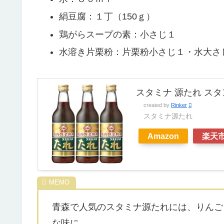
絹豆腐：１丁（150ｇ）
鶏がらスープの素：小さじ１
水溶き片栗粉：片栗粉小さじ１・水大さ
スタミナ 源たれ スタ
created by
Rinker
スタミナ源たれ
Amazon
楽天
青森で人気のスタミナ源たれには、りんご
な味に。