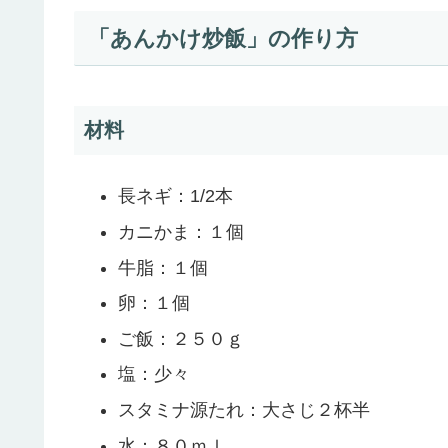
「あんかけ炒飯」の作り方
材料
長ネギ：1/2本
カニかま：１個
牛脂：１個
卵：１個
ご飯：２５０ｇ
塩：少々
スタミナ源たれ：大さじ２杯半
水：８０ｍｌ