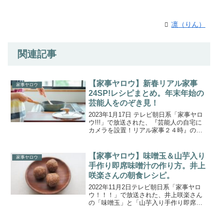
凛（りん）
関連記事
【家事ヤロウ】新春リアル家事
家事ヤロウ
24SP!レシピまとめ。年末年始の
芸能人をのぞき見！
2023年1月17日 テレビ朝日系「家事ヤロ
ウ!!!」で放送された、『芸能人の自宅に
カメラを設置！リアル家事２４時』のレ
シピを一覧にまとめましたのでご紹介し
ます。芸能人の自宅にカメラを設置！リ
アル家事２４時。今回は年末年始の自宅
【家事ヤロウ】味噌玉＆山芋入り
家事ヤロウ
をのぞき見！...
手作り即席味噌汁の作り方。井上
咲楽さんの朝食レシピ。
2022年11月2日テレビ朝日系「家事ヤロ
ウ！！！」で放送された、井上咲楽さん
の「味噌玉」と「山芋入り手作り即席味
噌汁」の作り方をご紹介します。芸能人