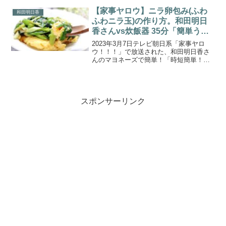
ク・料理が放送されました。前夜も、ウ
ニとカラスミをふんだんにのっけた超豪
【家事ヤロウ】ニラ卵包み(ふわ
和田明日香
華な２種盛りそ...
ふわニラ玉)の作り方。和田明日
香さんvs炊飯器 35分「簡単うち
中華」。
2023年3月7日テレビ朝日系「家事ヤロ
ウ！！！」で放送された、和田明日香さ
んのマヨネーズで簡単！「時短簡単！ふ
わふわニラ玉」の作り方をご紹介しま
す。家事ヤロウのマドンナ 料理研究家の
和田明日香さんが、炊飯器の早炊き機能
でご飯が炊けるまでの...
スポンサーリンク