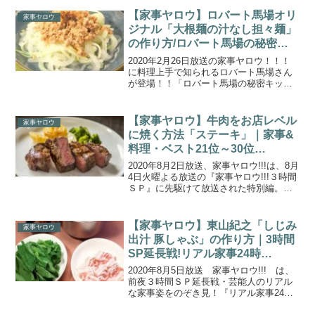
の自宅にカメラを設置！リアルな“朝”リア
ル家事モーニング！今回は豪華芸能人の
【家事ヤロウ】ロバート馬場オリ
家事ヤロウ
「朝」に特化！...
ジナル「大根麺の汁なし担々麺」
の作り方/ロバート馬場の秘密キ
ッチン（20202.26）
2020年2月26日放送の家事ヤロウ！！！
に料理上手で知られるロバート馬場さん
が登場！！「ロバート馬場の秘密キッチ
ン」では、冬が旬の「大根」を使い、ロ
バート馬場さんのスゴ技で絶品料理を作
りました。こちらでは、ロバート馬場さ
【家事ヤロウ】牛肉をお店レベル
家事ヤロウ
んオリジナルの一品...
に焼く方法「ステーキ」｜家事&
料理・ベスト21位～30位
(2020.8.2)
2020年8月2日放送、家事ヤロウ!!!は、8月
4日火曜よる放送の『家事ヤロウ!!!３時間
ＳＰ』に先駆けて放送された特別編。３
時間スペシャルでは、これまでの放送で
話題になった「家事テクニック＆料理・
ベスト20」がランキング形式で発表され
【家事ヤロウ】東山紀之「しじみ
家事ヤロウ
ます...
出汁 豚しゃぶ」の作り方｜3時間
SP延長戦!リアル家事24時
(2020.8.5)
2020年8月5日放送 家事ヤロウ!!! は、
前夜３時間ＳＰ延長戦・芸能人のリアル
な家事姿をのぞき見！『リアル家事24
時』！未公開のもう一品＆新撮 家事テ