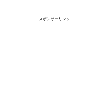
ぼカニ」を使った「ほぼカニトースト」
の作り方をご紹介します。今スーパーで
爆売れ中の４大商品を家事ヤロウ３人が
大調査！売り上げ...
スポンサーリンク