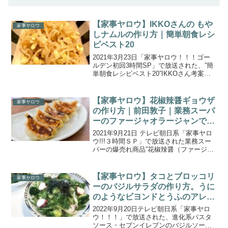
【家事ヤロウ】IKKOさんの もや
家事ヤロウ
しナムルの作り方｜簡単朝食レシ
ピベスト20
2021年3月23日「家事ヤロウ！！！ゴー
ルデン初回3時間SP」で放送された、”簡
単朝食レシピベスト20”IKKOさん考案の
レシピ「もやしナムル」の作り方をご紹
介します。家事ヤロウＭＣ３人と豪華ゲ
ストが、誰でも簡単に作れる朝食にピッ
【家事ヤロウ】花椒辣醤ギョウザ
家事ヤロウ
タリの料...
の作り方｜前田敦子｜業務スーパ
ーのファージャオラージャンでア
レンジレシピ
2021年9月21日 テレビ朝日系「家事ヤロ
ウ!!!３時間ＳＰ」で放送された業務スー
パーの爆売れ商品”花椒辣醤（ファージャ
オラージャン）”を使ったアレンジレシピ
「花椒辣醤ギョウザ」の作り方をご紹介
します。今回の3時間スペシャルは、勢い
【家事ヤロウ】タコとブロッコリ
家事ヤロウ
が止ま...
ーのバジルサラダの作り方。うに
のようなビヨンドとうふのアレン
ジレシピ。
2022年9月20日テレビ朝日系「家事ヤロ
ウ！！！」で放送された、進化系パスタ
ソース・セブンイレブンのバジルソース