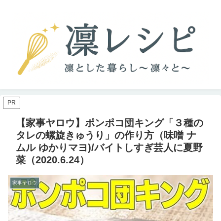
PR
【家事ヤロウ】ポンポコ団キング「３種の
タレの螺旋きゅうり」の作り方（味噌 ナ
ムル ゆかりマヨ)/バイトしすぎ芸人に夏野
菜（2020.6.24）
家事ヤロウ