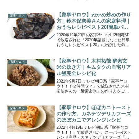
を使った「タコとブロッコリーのバジル
サラダ」の作り方をご紹介します。木村
文乃さんが家事ヤロウ!!!初参戦！スーパ
【家事ヤロウ】わかめ炒めの作り
家事ヤロウ
ーで売り場席巻...
方｜鈴木保奈美さんの家庭料理｜
おうちレシピベスト20!簡単バズ
り飯
2020年12年29日の家事ヤロウ!!!2時間SP
で放送された『2020年話題になった簡単
おうちレシピベスト20』に出演した鈴木
保奈美さんがよく家族に作るという「わ
かめ炒め」の作り方をご紹介します。鈴
木保奈美さんが”番組で大反響の炊き込み
【家事ヤロウ】木村拓哉 酵素玄
家事ヤロウ
ご...
米の炊き方｜キムタクの自宅リア
ル飯完全レシピ化
2021年9月7日 テレビ朝日系「家事ヤロ
ウ！！！２時間ＳＰ」で放送された木村
拓哉さんの「酵素玄米」の作り方をご紹
介します。木村拓哉さんが普段自宅で食
べているというこだわりの料理を完全レ
シピ化するという企画で、15年食べ続け
【家事ヤロウ】ほぼカニトースト
家事ヤロウ
ている健康納豆ご...
の作り方。カネテツデリカフーズ
のほぼカニでアレンジレシピ
2022年4月19日テレビ朝日系「家事ヤロ
ウ！！！」で放送された、スーパー4大ト
レンド商品・カネテツデリカフーズ「ほ