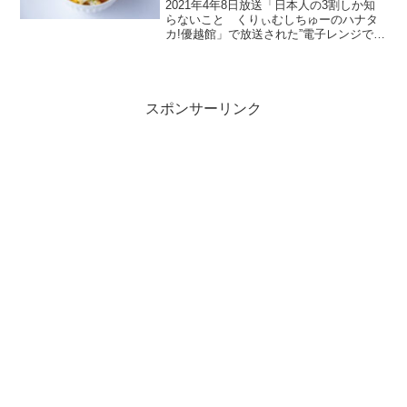
2021年4年8日放送「日本人の3割しか知
らないこと くりぃむしちゅーのハナタ
カ!優越館」で放送された”電子レンジで作
る”「ゆでない卵サラダ」の作り方・レシ
ピをご紹介します。電子レンジの専門家
軍団が教えるハナタカの中で紹介された
電子レンジだ...
スポンサーリンク