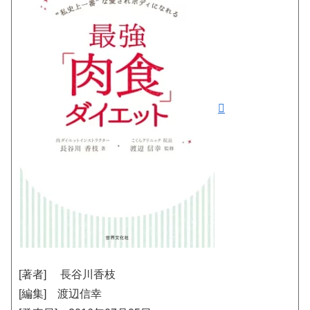
[著者] 長谷川香枝
[編集] 渡辺信幸