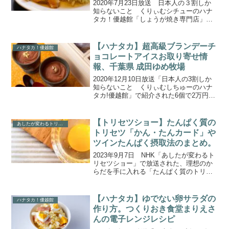
(2020.7.23)
2020年7月23日放送 日本人の３割しか
知らないこと くりぃむシチューのハナ
タカ！優越館「しょうが焼き専門店」の
話題を取り上げます。今回教えてくれる
専門店は、しょうが焼き専門店「しょう
が焼きBaKa」の中村優里さんです。こち
【ハナタカ】超高級ブランデーチ
ハナタカ！優越館
らでは、 生姜...
ョコレートアイスお取り寄せ情
報、千葉県 成田ゆめ牧場
2020年12月10日放送「日本人の3割しか
知らないこと くりぃむしちゅーのハナ
タカ!優越館」で紹介された6個で2万円の
超高級ブランデーチョコレートアイス」
の通販お取り寄せ情報をご紹介します。
超高級ブランデーチョコレートアイス●ほ
【トリセツショー】たんぱく質の
あしたが変わるトリセツショー
ろ苦いカカ...
トリセツ「かん・たんカード」や
ツインたんぱく摂取法のまとめ。
2023年9月7日 NHK「あしたが変わるト
リセツショー」で放送された、理想のか
らだを手に入れる「たんぱく質のトリセ
ツ」をご紹介します。健康的な体作りの
鍵を握る筋肉。効率的に筋肉をつけるた
めには朝ごはんに注目！プロテイン飲料
【ハナタカ】ゆでない卵サラダの
ハナタカ！優越館
などでたんぱく質...
作り方。つくりおき食堂まりえさ
んの電子レンジレシピ