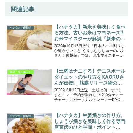
関連記事
【ハナタカ】新米を美味しく食べ
ハナタカ！優越館
る方法、古いお米はマヨネーズ⁉
お米マイスターが解説「新米のハ
ナタカチェック10」
2020年10月15日放送「日本人の３割りし
か知らないこと くりぃむしちゅーのハナ
タカ！優越館」では、お米マイスターの
ハナタカ情報を紹介！・お米を炊くとき
ミネラルウォーターを使うタイミング
は？・古くなったお米を炊くときは○○を
【土曜はナニする】テニスボール
健康・ダイエット
入れると格段に...
ダイエットのやり方をKAORUさ
んが伝授!｜筋膜リリース術の効
果(2020.8.15)
2020年8月15日放送 土曜は何（ナニ）
する！？「予約が取れない!?10分ティー
チャー」にパーソナルトレーナーKAORU
さんが出演！テニスボールを転がして美
ボディ作りができる!? 誰でもマネできる
筋膜リリース術、「テニスボールダイエ
【ハナタカ】生姜焼きの作り方、
ハナタカ！優越館
ット」...
しょうが焼きを美味しく作る専門
店直伝のひと手間・ポイント