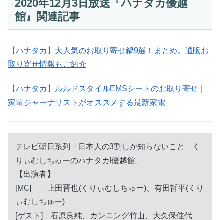
2020年12月3日放送『ハナタカ優越
館』関連記事
【ハナタカ】大人気のお取り寄せ鍋9選！まとめ。通販お
取り寄せ情報もご紹介
【ハナタカ】ルルドスタイルEMSシートのお取り寄せ｜
家電ジャーナリストがオススメする最新家電
テレビ朝日系列「日本人の3割しか知らないこと く
りぃむしちゅーのハナタカ!優越館」
【出演者】
[MC] 上田晋也(くりぃむしちゅー)、有田哲平(くり
ぃむしちゅー)
[ゲスト] 石原良純、カンニング竹山、大久保佳代