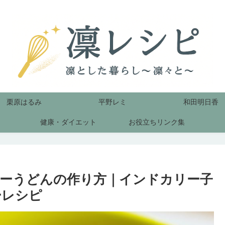
栗原はるみ
平野レミ
和田明日香
健康・ダイエット
お役立ちリンク集
ーうどんの作り方｜インドカリー子
ーレシピ