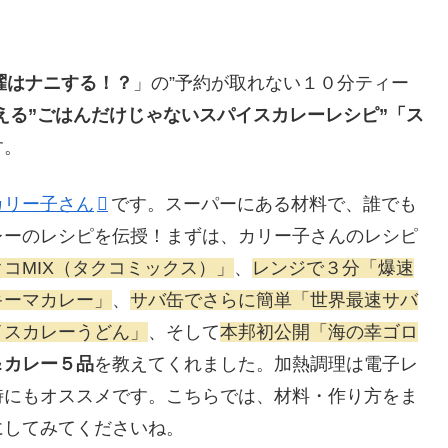
曜はナニする！？
」の”予約が取れない１０分ティー
える”ごはんだけじゃないスパイスカレーレシピ”「ス
す。
カリー子さん
です。
スーパーにある材料で、誰でも
レーのレシピを伝授！まずは、カリー子さんのレシピ
コMIX（タクコミックス）」
、
レンジで３分「爆速
キーマカレー」
、
サバ缶でさらに簡単「世界最速サバ
イスカレーうどん」
、そして
本邦初公開「海の幸ゴロ
＆カレー５品
を教えてくれました。加熱調理は電子レ
時にもオススメです。こちらでは、
材料・作り方をま
にしてみてくださいね。