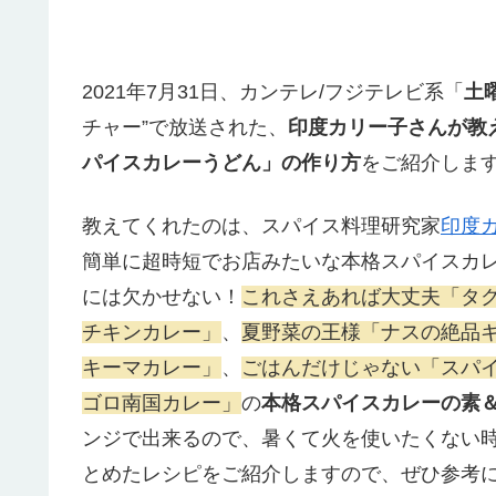
2021年7月31日、カンテレ/フジテレビ系「
土
チャー”で放送された、
印度カリー子さんが教
パイスカレーうどん」の作り方
をご紹介しま
教えてくれたのは、
スパイス料理研究家
印度
簡単に超時短でお店みたいな本格スパイスカ
には欠かせない！
これさえあれば大丈夫「タク
チキンカレー」
、
夏野菜の王様「ナスの絶品
キーマカレー」
、
ごはんだけじゃない「スパ
ゴロ南国カレー」
の
本格スパイスカレーの素
ンジで出来るので、暑くて火を使いたくない
とめたレシピをご紹介しますので、ぜひ参考