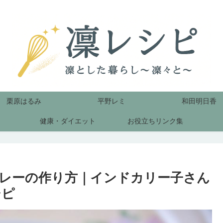
栗原はるみ
平野レミ
和田明日香
健康・ダイエット
お役立ちリンク集
レーの作り方｜インドカリー子さん
シピ