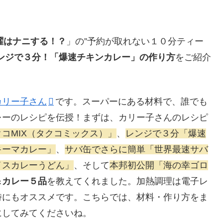
曜はナニする！？
」の”予約が取れない１０分ティー
ンジで３分！「爆速チキンカレー」の作り方
をご紹介
カリー子さん
です。
スーパーにある材料で、誰でも
レーのレシピを伝授！まずは、カリー子さんのレシピ
コMIX（タクコミックス）」
、
レンジで３分「爆速
キーマカレー」
、
サバ缶でさらに簡単「世界最速サバ
イスカレーうどん」
、そして
本邦初公開「海の幸ゴロ
＆カレー５品
を教えてくれました。加熱調理は電子レ
時にもオススメです。こちらでは、
材料・作り方をま
にしてみてくださいね。