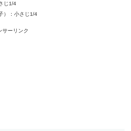
じ1/4
）：小さじ1/4
ンサーリンク