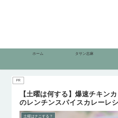
ホーム
タサン志麻
PR
【土曜は何する】爆速チキンカ
のレンチンスパイスカレーレ
土曜はナニする？