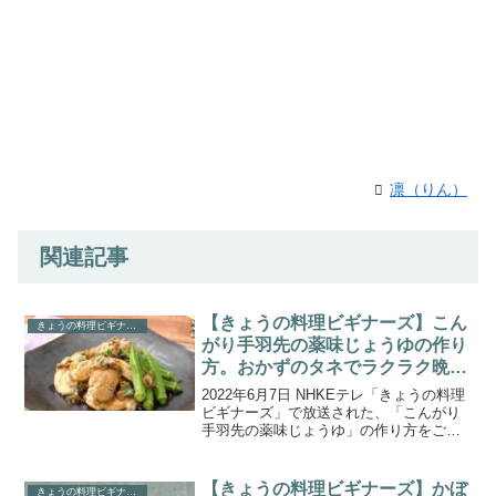
凛（りん）
関連記事
【きょうの料理ビギナーズ】こん
きょうの料理ビギナーズ
がり手羽先の薬味じょうゆの作り
方。おかずのタネでラクラク晩ご
はん
2022年6月7日 NHKEテレ「きょうの料理
ビギナーズ」で放送された、「こんがり
手羽先の薬味じょうゆ」の作り方をご紹
介します。6月のテーマは「おかずのタネ
でラクラク晩ごはん」。第5回目は、刻ん
でしょうゆにつけておけば風味の良いお
【きょうの料理ビギナーズ】かぼ
きょうの料理ビギナーズ