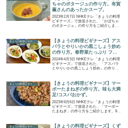
かずがパパ...
ちゃのポタージュの作り方。有賀
薫さんのあったかスープ。
2023年2月7日 NHKEテレ「きょうの料理
ビギナーズ」で放送された、「かぼちゃ
のポタージュ」の作り方をご紹介しま
す。2月は、寒さが厳しくなる季節。今月
はスープ作家の有賀薫さんに、心も体も
ポカポカになるスープを教わります。5日
【きょうの料理ビギナーズ】アス
きょうの料理ビギナーズ
目は、とろみ...
パラとやりいかの黒こしょう炒め
の作り方。春野菜たっぷり フラ
イパンおかず。
2024年4月3日 NHKEテレ「きょうの料理
ビギナーズ」で放送された、「アスパラ
とやりいかの黒こしょう炒め」の作り方
をご紹介します。4月は、春野菜をフライ
パンひとつで調理するシリーズ『春野菜
たっぷり フライパンおかず』です。今回
【きょうの料理ビギナーズ】マー
きょうの料理ビギナーズ
は、「春キ...
ボーたまねぎの作り方。味も大満
足!コスパおかず。
2023年9月6日 NHKEテレ「きょうの料理
ビギナーズ」で放送された、「マーボー
たまねぎ」の作り方をご紹介します。9月
は料理研究家の武蔵裕子さんに、財布に
やさしい食材を使った「コスパおかず」
を教えていただきます。3回目は、お手ご
【きょうの料理ビギナーズ】くず
きょうの料理ビギナーズ