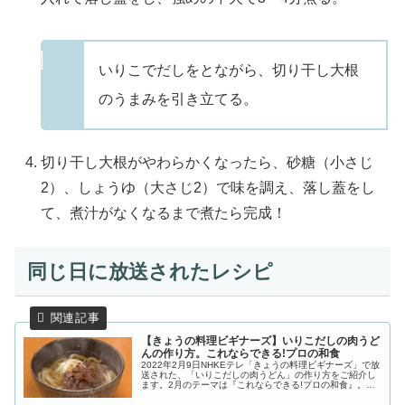
いりこでだしをとながら、切り干し大根
のうまみを引き立てる。
切り干し大根がやわらかくなったら、砂糖（小さじ
2）、しょうゆ（大さじ2）で味を調え、落し蓋をし
て、煮汁がなくなるまで煮たら完成！
同じ日に放送されたレシピ
【きょうの料理ビギナーズ】いりこだしの肉うど
んの作り方。これならできる!プロの和食
2022年2月9日NHKEテレ「きょうの料理ビギナーズ」で放
送された、「いりこだしの肉うどん」の作り方をご紹介し
ます。2月のテーマは『これならできる!プロの和食』。第6
回目は、手軽にうまみのあるだしがとれるいりこを使った
和食２品を伝授。いり...