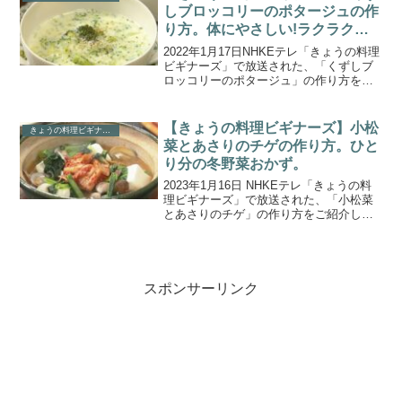
ろ価格の「...
しブロッコリーのポタージュの作
り方。体にやさしい!ラクラク冬
野菜レシピ
2022年1月17日NHKEテレ「きょうの料理
ビギナーズ」で放送された、「くずしブ
ロッコリーのポタージュ」の作り方をご
紹介します。1月のテーマは『体にやさし
い! ラクラク冬野菜レシピ』。第6回目
は、冬に濃い甘みが楽しめるブロッコリ
【きょうの料理ビギナーズ】小松
きょうの料理ビギナーズ
ー。下ゆで...
菜とあさりのチゲの作り方。ひと
り分の冬野菜おかず。
2023年1月16日 NHKEテレ「きょうの料
理ビギナーズ」で放送された、「小松菜
とあさりのチゲ」の作り方をご紹介しま
す。1月のテーマは「ひとり分の冬野菜お
かず」。野菜が不足しがちなひとり分の
食事でも手軽においしく作れる冬野菜の
おかずを伝授...
スポンサーリンク