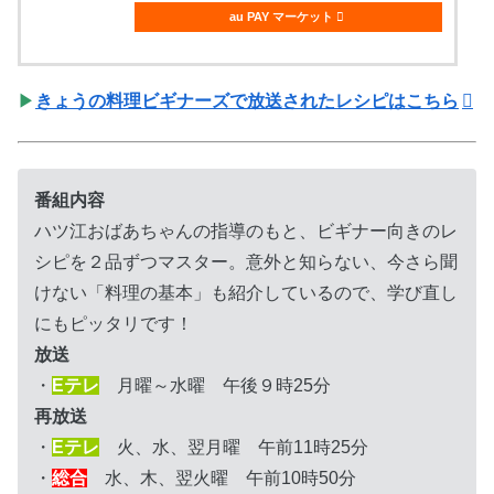
au PAY マーケット
▶
きょうの料理ビギナーズで放送されたレシピはこちら
番組内容
ハツ江おばあちゃんの指導のもと、ビギナー向きのレ
シピを２品ずつマスター。意外と知らない、今さら聞
けない「料理の基本」も紹介しているので、学び直し
にもピッタリです！
放送
・
Eテレ
月曜～水曜 午後９時25分
再放送
・
Eテレ
火、水、翌月曜 午前11時25分
・
総合
水、木、翌火曜 午前10時50分