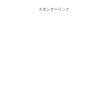
根』です。根と葉がアントシアニンを多
く含んだ赤紫...
スポンサーリンク