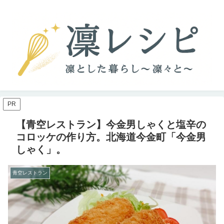
PR
【青空レストラン】今金男しゃくと塩辛の
コロッケの作り方。北海道今金町「今金男
しゃく」。
青空レストラン