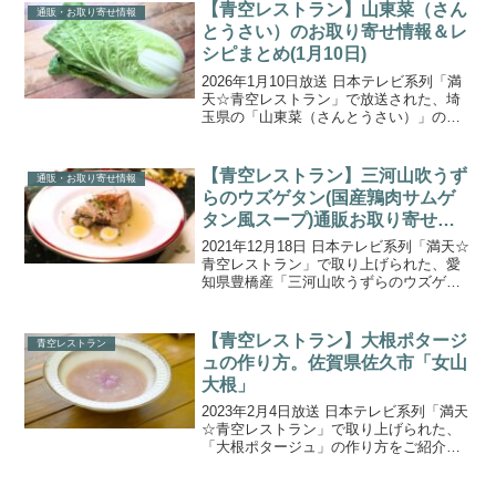
です。美しい清流だけで育つわさびは、
【青空レストラン】山東菜（さん
通販・お取り寄せ情報
甘み・辛み・さわ...
とうさい）のお取り寄せ情報＆レ
シピまとめ(1月10日)
2026年1月10日放送 日本テレビ系列「満
天☆青空レストラン」で放送された、埼
玉県の「山東菜（さんとうさい）」の通
販お取り寄せ情報、後半でアレンジレシ
ピをご紹介します。凛（りん）「山東菜
（さんとうさい）」レシピ一覧はこちら
【青空レストラン】三河山吹うず
通販・お取り寄せ情報
からジャンプでき...
らのウズゲタン(国産鶉肉サムゲ
タン風スープ)通販お取り寄せ情
報
2021年12月18日 日本テレビ系列「満天☆
青空レストラン」で取り上げられた、愛
知県豊橋産「三河山吹うずらのウズゲタ
ン」の通販お取り寄せ情報をご紹介しま
す。希少な国産鶉肉”三河山吹うずら”を丸
ごと1羽使い、もち麦やゴボウ、ネギ、ニ
【青空レストラン】大根ポタージ
青空レストラン
ンニクな...
ュの作り方。佐賀県佐久市「女山
大根」
2023年2月4日放送 日本テレビ系列「満天
☆青空レストラン」で取り上げられた、
「大根ポタージュ」の作り方をご紹介し
ます。今回の食材は、佐賀県佐久市で 江
戸時代より300年続く伝統野菜『女山大