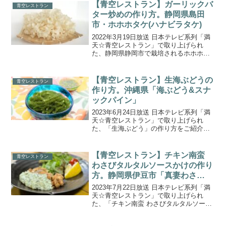
【青空レストラン】ガーリックバ
青空レストラン
ター炒めの作り方。静岡県島田
市・ホホホタケ(ハナビラタケ)
2022年3月19日放送 日本テレビ系列「満
天☆青空レストラン」で取り上げられ
た、静岡県静岡市で栽培されるホホホタ
ケ（ハナビラタケ）を使った「ガーリッ
クバター炒め」の作り方をご紹介しま
す。今回の食材は、静岡県島田市の大井
【青空レストラン】生海ぶどうの
青空レストラン
川電機製作所が人工栽...
作り方。沖縄県「海ぶどう&スナ
ックパイン」
2023年6月24日放送 日本テレビ系列「満
天☆青空レストラン」で取り上げられ
た、「生海ぶどう」の作り方をご紹介し
ます。先週に引き続き沖縄第二弾！今回
の食材は、「海ぶどう&スナックパイン」
です。海の宝石 海ぶどうにアグー豚の角
【青空レストラン】チキン南蛮
青空レストラン
煮＆タコスも！...
わさびタルタルソースかけの作り
方。静岡県伊豆市「真妻わさ
び」。
2023年7月22日放送 日本テレビ系列「満
天☆青空レストラン」で取り上げられ
た、「チキン南蛮 わさびタルタルソース
かけ」の作り方をご紹介します。今回の
食材は、静岡県伊豆市の「真妻わさび」