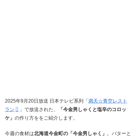
2025年9月20日放送 日本テレビ系列「
満天☆青空レスト
ラン
」で放送された、
「今金男しゃくと塩辛のコロッ
ケ」
の作り方ををご紹介します。
今週の食材は
北海道今金町の「今金男しゃく」
。バターと