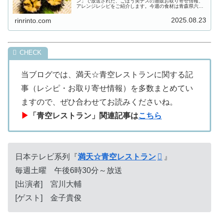
ン」で放送された、ごほう美ナスの通販お取り寄せ情報、
アレンジレシピをご紹介します。今週の食材は青森県六ヶ
所村の特産「泊うに(とまりうに)」。「青森県立六ヶ所高
等学校」から逆オファー...
2025.08.23
rinrinto.com
当ブログでは、満天☆青空レストランに関する記
事（レシピ・お取り寄せ情報）を多数まとめてい
ますので、ぜひ合わせてお読みくださいね。
▶
「青空レストラン」関連記事は
こちら
日本テレビ系列『
満天☆青空レストラン
』
毎週土曜 午後6時30分～放送
[出演者] 宮川大輔
[ゲスト] 金子貴俊