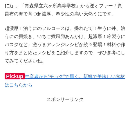
に)」
。「青森県立六ヶ所高等学校」から逆オファー！真
昆布の海で育つ超濃厚、希少性の高い天然うにです。
超濃厚！泊うにのフルコースは、採れたて！生うに丼、泊
うにの貝焼き、いちご煮風卵あんかけ、超濃厚！冷製うに
パスタなど、激うまアレンジレシピが続々登場！材料や作
り方をまとめたレシピをご紹介しますので、ぜひ参考にし
てみてくださいね。
Pickup
生産者から“チョク”で届く。新鮮で美味しい食材
はこちらから
スポンサーリンク