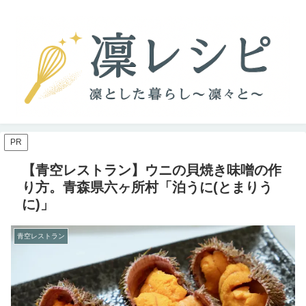
PR
【青空レストラン】ウニの貝焼き味噌の作
り方。青森県六ヶ所村「泊うに(とまりう
に)」
青空レストラン