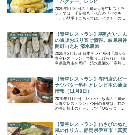
「パクチー」レシピ
2020年8月29日の「満天☆青空レストラ
ン」では、千葉県八千代市の『パクチ
ー』が登場！こちらでは、パクチーのア
レンジ料理「パクチーペーストのグリー
ンオムカレー」の作り方をご紹介しま
す。名人が丹精込めて育てたパクチー
【青空レストラン】寒熟だいこん
通販・お取り寄せ情報
は、味・香りともに最適な...
の通販お取り寄せ情報。岐阜県神
岡町山之村 清水農園
2025年2月15日 日本テレビ系列「満天☆
青空レストラン」で取り上げられた、岐
阜県飛騨市神岡町・清水農園の「寒熟だ
いこん（完熟大根）」の通販取り寄せ情
報をご紹介します。商品の特徴や魅力、
お取り寄せ情報の詳細をまとめましたの
【青空レストラン】専門店のピー
青空レストラン
で、ぜひ参考にし...
ナツバター料理とレシピ本の通販
情報（11月9日）
2019年11月9日 18：30～放送の「満天
☆青空レストラン」今回の食材は、甘み
の強い極上のピーナッツ「Qなっつ」と
いう新しい品種のピーナッツでした。番
組後半では、ピーナツバター専門店
「HAPPY NUTS DAY」さんが、極上の
【青空レストラン】わさびのぬた
青空レストラン
調味料「...
風の作り方。静岡県伊豆市「真妻