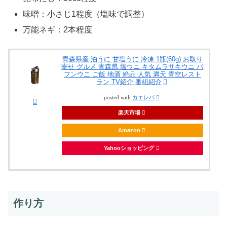
味噌：小さじ1程度（塩味で調整）
万能ネギ：2本程度
青森県産 泊うに 甘塩うに 冷凍 1瓶(60g) お取り
寄せ グルメ 青森県 塩ウニ キタムラサキウニ バ
フンウニ ご飯 地酒 絶品 人気 満天 青空レスト
ラン TV紹介 番組紹介
posted with
カエレバ
楽天市場
Amazon
Yahooショッピング
作り方