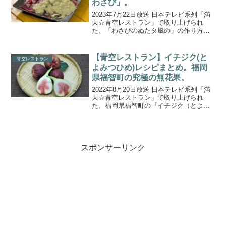
わさび」。
2023年7月22日放送 日本テレビ系列「満
天☆青空レストラン」で取り上げられ
た、「わさびのぬたタ風の」の作り方を
ご紹介します。今回の食材は、静岡県伊
豆市の「真妻わさび」です。美しい清流
だけで育つわさびは、甘み・辛み・さわ
【青空レストラン】イチジク(と
青空レストラン
やかな香りのバラン...
よみつひめ)レシピまとめ。福岡
県福智町の究極の無花果。
2022年8月20日放送 日本テレビ系列「満
天☆青空レストラン」で取り上げられ
た、福岡県福智町の『イチジク（とよみ
つひめ）』を使った絶品レシピを一覧に
まとめましたので、ご紹介します。今回
の食材は、福岡県福智町の『イチジク
（とよみつひめ）』。...
スポンサーリンク