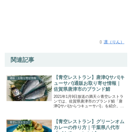
凛（りん）
関連記事
【青空レストラン】唐津Qサバ(キ
通販・お取り寄せ情報
ューサバ)通販お取り寄せ情報｜
佐賀県唐津市のブランド鯖
2021年1月9日放送の満天☆青空レストラ
ンでは、佐賀県唐津市のブランド鯖「唐
津Qサバ(からつキューサバ)」を紹介。こ
ちらでは、九州大学と佐賀県唐津市が共
同開発して生まれた究極のサバのお刺身
が自宅でも食べれられる「極上刺身用 唐
【青空レストラン】グリーンオム
青空レストラン
津Qサバ（か...
カレーの作り方｜千葉県八代市