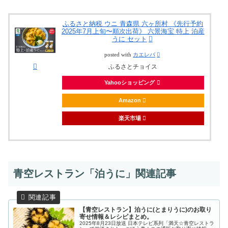
ふるさと納税 ウニ 青森県 六ヶ所村 《先行予約
2025年7月上旬〜順次出荷》 六景海宝 特上 泊産
うに セット
posted with
カエレバ
ふるさとチョイス
Yahooショッピング
Amazon
楽天市場
青空レストラン「泊うに」関連記事
【青空レストラン】泊うに(とまりうに)のお取り
寄せ情報＆レシピまとめ。
2025年8月23日放送 日本テレビ系列「満天☆青空レストラ