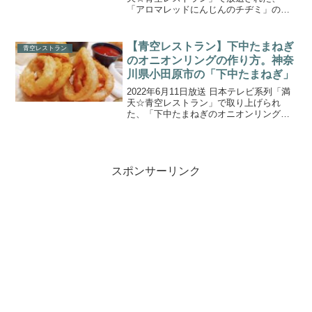
「アロマレッドにんじんのチヂミ」の作
り方ををご紹介します。今週の食材は神
奈川県藤沢市で育てられているにんじん
「アロマレッド」。野菜ソムリエサミッ
【青空レストラン】下中たまねぎ
青空レストラン
トで金賞を受賞した...
のオニオンリングの作り方。神奈
川県小田原市の「下中たまねぎ」
2022年6月11日放送 日本テレビ系列「満
天☆青空レストラン」で取り上げられ
た、「下中たまねぎのオニオンリング」
の作り方をご紹介します。今回の食材
は、神奈川県小田原市の『下中たまね
ぎ』です。甘みが強く加熱をした時のな
めらかな舌触りが特徴の...
スポンサーリンク