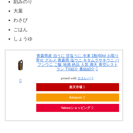
刻みのり
大葉
わさび
ごはん
しょうゆ
青森県産 泊うに 甘塩うに 冷凍 1瓶(60g) お取り
寄せ グルメ 青森県 塩ウニ キタムラサキウニ バ
フンウニ ご飯 地酒 絶品 人気 満天 青空レスト
ラン TV紹介 番組紹介
posted with
カエレバ
楽天市場
Amazon
Yahooショッピング