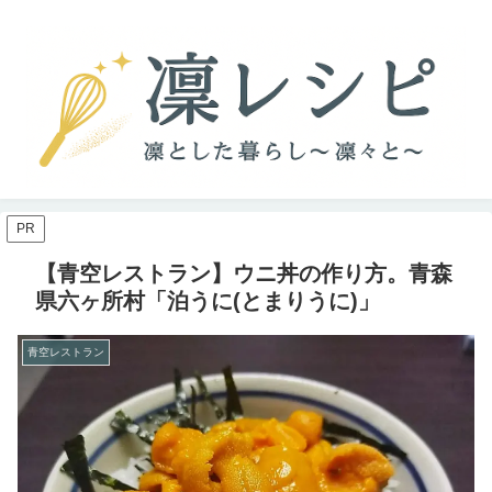
PR
【青空レストラン】ウニ丼の作り方。青森
県六ヶ所村「泊うに(とまりうに)」
青空レストラン