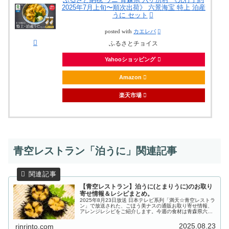
2025年7月上旬〜順次出荷》 六景海宝 特上 泊産
うに セット
posted with
カエレバ
ふるさとチョイス
Yahooショッピング
Amazon
楽天市場
青空レストラン「泊うに」関連記事
【青空レストラン】泊うに(とまりうに)のお取り
寄せ情報＆レシピまとめ。
2025年8月23日放送 日本テレビ系列「満天☆青空レストラ
ン」で放送された、ごほう美ナスの通販お取り寄せ情報、
アレンジレシピをご紹介します。今週の食材は青森県六ヶ
所村の特産「泊うに(とまりうに)」。「青森県立六ヶ所高
等学校」から逆オファー...
2025.08.23
rinrinto.com