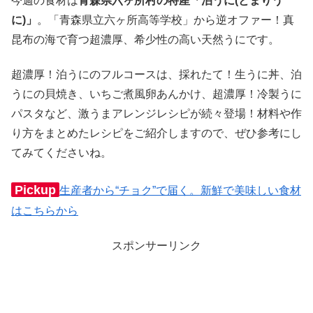
今週の食材は
青森県六ヶ所村の特産「泊うに(とまりう
に)」
。「青森県立六ヶ所高等学校」から逆オファー！真
昆布の海で育つ超濃厚、希少性の高い天然うにです。
超濃厚！泊うにのフルコースは、採れたて！生うに丼、泊
うにの貝焼き、いちご煮風卵あんかけ、超濃厚！冷製うに
パスタなど、激うまアレンジレシピが続々登場！材料や作
り方をまとめたレシピをご紹介しますので、ぜひ参考にし
てみてくださいね。
Pickup
生産者から“チョク”で届く。新鮮で美味しい食材
はこちらから
スポンサーリンク