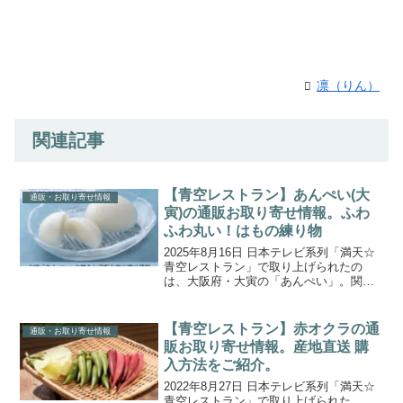
凛（りん）
関連記事
【青空レストラン】あんぺい(大
通販・お取り寄せ情報
寅)の通販お取り寄せ情報。ふわ
ふわ丸い！はもの練り物
2025年8月16日 日本テレビ系列「満天☆
青空レストラン」で取り上げられたの
は、大阪府・大寅の「あんぺい」。関西
で夏の味覚として親しまれる、ふんわり
もっちり食感の練り物です。最大の特徴
は、鱧（はも）を100％使用し、つなぎを
【青空レストラン】赤オクラの通
通販・お取り寄せ情報
一切加えない点...
販お取り寄せ情報。産地直送 購
入方法をご紹介。
2022年8月27日 日本テレビ系列「満天☆
青空レストラン」で取り上げられた、