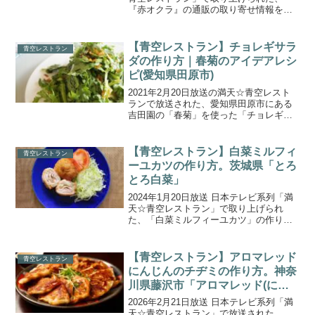
『赤オクラ』の通販の取り寄せ情報をご
紹介します。今回の食材は、神奈川県鎌
倉市の『赤オクラ』です。赤オクラは、
さや表面の色が鮮やかな濃い赤紫色をし
【青空レストラン】チョレギサラ
青空レストラン
ているのが特徴的で...
ダの作り方｜春菊のアイデアレシ
ピ(愛知県田原市)
2021年2月20日放送の満天☆青空レスト
ランで放送された、愛知県田原市にある
吉田園の「春菊」を使った「チョレギサ
ラダ」の作り方をご紹介します。今回
は、土づくりにこだわり抜いた鮮度抜群
の春菊を紹介！一般的なものと比べる
【青空レストラン】白菜ミルフィ
青空レストラン
と、吉田園の春菊は苦み...
ーユカツの作り方。茨城県「とろ
とろ白菜」
2024年1月20日放送 日本テレビ系列「満
天☆青空レストラン」で取り上げられ
た、「白菜ミルフィーユカツ」の作り方
をご紹介します。今回の食材は、茨城県
八千代町の「とろとろ白菜」です。通常
の白菜に比べ水分量が多く、水溶性の食
【青空レストラン】アロマレッド
青空レストラン
物繊維たっぷり！火...
にんじんのチヂミの作り方。神奈
川県藤沢市「アロマレッド(にん
じん)」
2026年2月21日放送 日本テレビ系列「満
天☆青空レストラン」で放送された、