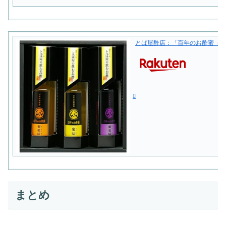
とば屋酢店：「百年のお酢蜜（飲む
まとめ