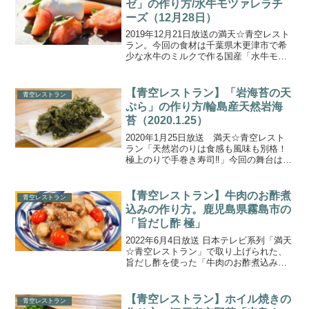
ゼ」の作り方/水牛モツァレラチ
ーズ（12月28日）
2019年12月21日放送の満天☆青空レスト
ラン。今回の食材は千葉県木更津市で希
少な水牛のミルクで作る国産「水牛モッ
ツァレラチーズ」です！ゲストにトレン
ディエンジェルのお二人をお迎えして、
出来立て！濃厚なモッツァレラチーズで
【青空レストラン】「岩海苔の天
青空レストラン
作る”水牛モッツ...
ぷら」の作り方/輪島産天然岩海
苔（2020.1.25）
2020年1月25日放送 満天☆青空レスト
ラン「天然岩のりは食感も風味も別格！
極上のりで手巻き寿司‼」今回の舞台は、
石川県輪島市。日本海の荒波が育てた、
超貴重な「天然岩海苔」が登場しまし
た！ゲストのゆきぽよさんと、荒波がた
【青空レストラン】牛肉のお酢煮
青空レストラン
つ岩場の海苔畑で収...
込みの作り方。鹿児島県霧島市の
「旨だし酢 極」
2022年6月4日放送 日本テレビ系列「満天
☆青空レストラン」で取り上げられた、
旨だし酢を使った「牛肉のお酢煮込み」
の作り方をご紹介します。今回の食材
は、鹿児島県霧島市の『旨だし酢 極』で
す。福山町伝統の甕壺露天醸造法(かめつ
【青空レストラン】ホイル焼きの
青空レストラン
ぼろてんじょう...