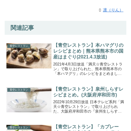
凛（りん）
関連記事
【青空レストラン】本ハマグリの
青空レストラン
レシピまとめ｜熊本県熊本市の国
産はまぐり(2021.4.3放送)
2021年4月3日放送「満天☆青空レストラ
ン」で取り上げられた、熊本県熊本市の
「本ハマグリ」のレシピをまとめました
ので、ご紹介します。今回の食材 「本ハ
マグリ」は、有明海で漁獲される国産ハ
マグリです。日本で流通しているハマグ
【青空レストラン】泉州しらすレ
青空レストラン
リ類は、本ハマグ...
シピまとめ。(大阪府岸和田市)
2022年10月29日放送 日本テレビ系列「満
天☆青空レストラン」で取り上げられ
た、大阪府岸和田市の『泉州生しらす』
の絶品レシピを一覧にまとめましたの
で、ご紹介します。今回の食材は、 大阪
府岸和田市の『泉州生しらす』です。大
【青空レストラン】「カプレー
青空レストラン
阪・岸和田のシラ...