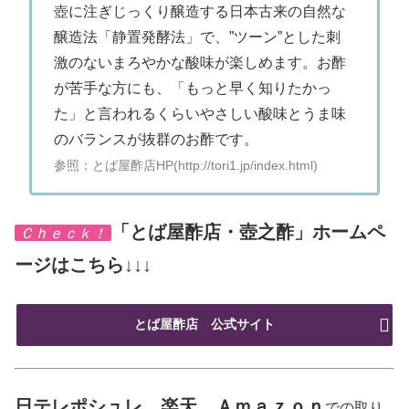
壺に注ぎじっくり醸造する日本古来の自然な
醸造法「静置発酵法」で、”ツーン”とした刺
激のないまろやかな酸味が楽しめます。お酢
が苦手な方にも、「もっと早く知りたかっ
た」と言われるくらいやさしい酸味とうま味
のバランスが抜群のお酢です。
参照：とば屋酢店HP(http://tori1.jp/index.html)
「とば屋酢店・壺之酢」ホームペ
Ｃｈｅｃｋ！
ージはこちら↓↓↓
とば屋酢店 公式サイト
日テレポシュレ、楽天、Ａｍａｚｏｎ
での取り