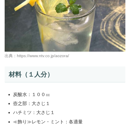
出典：https://www.ntv.co.jp/aozora/
材料（１人分）
炭酸水：１００㏄
壺之部：大さじ１
ハチミツ：大さじ１
≪飾り≫レモン・ミント：各適量