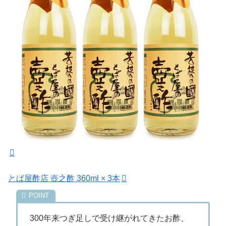
とば屋酢店 壺之酢 360ml × 3本
300年来つぎ足しで受け継がれてきたお酢、