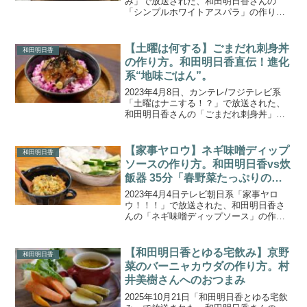
み」で放送された、和田明日香さんの
「シンプルホワイトアスパラ」の作り方
をご紹介します。今回のゲストは、レジ
ェンドラッパーのRHYMESTER宇多丸さ
ん。振舞う料理は、旬のホワイトアスパ
【土曜は何する】ごまだれ刺身丼
和田明日香
ラにホワイトソ...
の作り方。和田明日香直伝！進化
系“地味ごはん”。
2023年4月8日、カンテレ/フジテレビ系
「土曜はナニする！？」で放送された、
和田明日香さんの「ごまだれ刺身丼」の
作り方をご紹介します。『予約が取れな
い１０分ティーチャー』。今回は、料理
家 和田明日香さんが「和田明日香 直伝！
【家事ヤロウ】ネギ味噌ディップ
和田明日香
進化系“地味ご...
ソースの作り方。和田明日香vs炊
飯器 35分「春野菜たっぷりの簡
単おかず」
2023年4月4日テレビ朝日系「家事ヤロ
ウ！！！」で放送された、和田明日香さ
んの「ネギ味噌ディップソース」の作り
方をご紹介します。家事ヤロウのマドン
ナ 料理研究家の和田明日香さんが、炊飯
器の早炊き機能でご飯が炊けるまでの35
【和田明日香とゆる宅飲み】京野
和田明日香
分の間に絶品おか...
菜のバーニャカウダの作り方。村
井美樹さんへのおつまみ
2025年10月21日「和田明日香とゆる宅飲