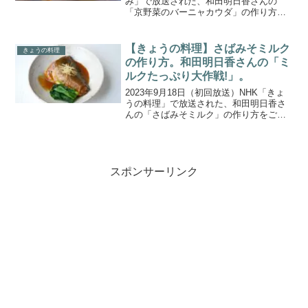
み」で放送された、和田明日香さんの
「京野菜のバーニャカウダ」の作り方を
ご紹介します。今回のゲストは、クイズ
番組などで活躍の知性派・村井美樹さ
ん。村井さんに振舞うのは、シェフ直
【きょうの料理】さばみそミルク
きょうの料理
伝！にんにくをあるもの...
の作り方。和田明日香さんの「ミ
ルクたっぷり大作戦!」。
2023年9月18日（初回放送）NHK「きょ
うの料理」で放送された、和田明日香さ
んの「さばみそミルク」の作り方をご紹
介します。今回は和田明日香さんの「ミ
ルクたっぷり大作戦!」。身体に良いとわ
かっていても牛乳を毎日とるのは大変で
すが、育ち盛り...
スポンサーリンク