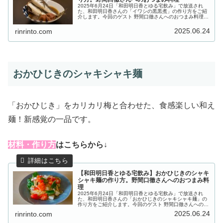
2025年6月24日「和田明日香とゆる宅飲み」で放送され
た、和田明日香さんの「イワシの黒黒煮」の作り方をご紹
介します。今回のゲスト 野間口徹さんへのおつまみ料理
は、切って並べてタレをかければ、薬味たっぷりの絶品前
菜食欲をそそる中華風おつまみ...
2025.06.24
rinrinto.com
おかひじきのシャキシャキ麺
「おかひじき」をカリカリ梅と合わせた、食感楽しい和え
麺！新感覚の一品です。
材料・作り方
はこちらから↓
【和田明日香とゆる宅飲み】おかひじきのシャキ
シャキ麺の作り方。野間口徹さんへのおつまみ料
理
2025年6月24日「和田明日香とゆる宅飲み」で放送され
た、和田明日香さんの「おかひじきのシャキシャキ麺」の
作り方をご紹介します。今回のゲスト 野間口徹さんへのお
つまみ料理は、切って並べてタレをかければ、薬味たっぷ
2025.06.24
rinrinto.com
りの絶品前菜食欲をそそる中...