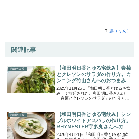
凛（りん）
関連記事
【和田明日香とゆる宅飲み】春菊
和田明日香
とクレソンのサラダの作り方。カ
ンニング竹山さんへのおつまみ
2025年11月25日「和田明日香とゆる宅飲
み」で放送された、和田明日香さんの
「春菊とクレソンのサラダ」の作り方を
ご紹介します。今回のゲストは、カンニ
ング竹山さん 。竹山さんに振舞うのは、
シャキッとした春菊とクレソンの前菜に
【和田明日香とゆる宅飲み】シン
和田明日香
始まり、香草パン...
プルホワイトアスパラの作り方。
RHYMESTER宇多丸さんへのお
つまみ
2026年4月21日「和田明日香とゆる宅飲