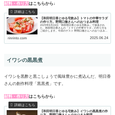
材料・作り方
はこちらから↓
【和田明日香とゆる宅飲み】トマトの中華サラダ
の作り方。野間口徹さんへのおつまみ料理
2025年6月24日「和田明日香とゆる宅飲み」で放送され
た、和田明日香さんの「トマトの中華サラダ」の作り方を
ご紹介します。今回のゲスト 野間口徹さんへのおつまみ料
理は、切って並べてタレをかければ、薬味たっぷりの絶品
前菜食欲をそそる中華風おつ...
2025.06.24
rinrinto.com
イワシの黒黒煮
イワシを黒酢と黒こしょうで風味豊かに煮込んだ、明日香
さんの創作料理「黒黒煮」です。
材料・作り方
はこちらから↓
【和田明日香とゆる宅飲み】イワシの黒黒煮の作
り方。野間口徹さんへのおつまみ料理