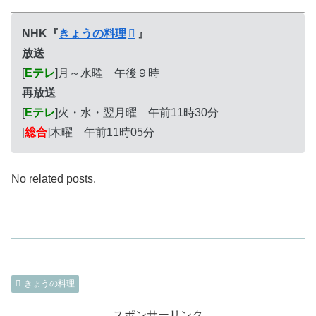
NHK『
きょうの料理
』
放送
[
Eテレ
]月～水曜 午後９時
再放送
[
Eテレ
]火・水・翌月曜 午前11時30分
[
総合
]木曜 午前11時05分
No related posts.
きょうの料理
スポンサーリンク