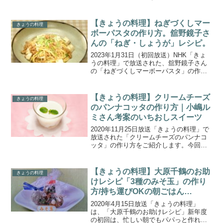
の作り方をご紹介します。夏野菜レシピ
を取り上げる2日間のテーマ「なす・トマ
ト・ズッキーニ!夏野菜トリオ」。今回
【きょうの料理】ねぎづくしマー
きょうの料理
は、夏梅美智子...
ボーパスタの作り方。舘野鏡子さ
んの「ねぎ・しょうが」レシピ。
2023年1月31日（初回放送）NHK「きょ
うの料理」で放送された、舘野鏡子さん
の「ねぎづくしマーボーパスタ」の作り
方をご紹介します。冬の食卓に欠かせな
い「ねぎとしょうが」。ふだんは脇役に
なりがちですが、今回は主役としてたっ
【きょうの料理】クリームチーズ
きょうの料理
ぷり味わう料理を...
のパンナコッタの作り方｜小嶋ル
ミさん考案のいちおしスイーツ
2020年11月25日放送「きょうの料理」で
放送された「クリームチーズのパンナコ
ッタ」の作り方をご紹介します。今回の
講師は、パティシエ・小嶋ルミさん。混
ぜるだけで簡単なのに、本格派な味わい
のレシピを紹介してくれました。こちら
【きょうの料理】大原千鶴のお助
きょうの料理
でご紹介する「ク...
けレシピ「3種のみそ玉」の作り
方/持ち運びOKの朝ごはん
(2020.4.15)
2020年4月15日放送「きょうの料理」
は、「大原千鶴のお助けレシピ」新年度
の初回は、忙しい朝でもパパっと作れて