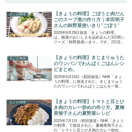
【きょうの料理】ごぼうと肉だん
きょうの料理
ごのスープ煮の作り方｜本田明子
さんの秋野菜使いきり”ごぼう”
2020年9月29日放送「きょうの料理」
は、根菜のおいしさを詰め込んだ3日間シ
リーズ「秋野菜使いきり」です。2日目
は、本田明子さんが滋味深いごぼうの魅
力を最大限に引き出す間違いないレシピ
を教えてくれました。こちらでは、本田
【きょうの料理】きじまりゅうた
きょうの料理
明子さんの「ごぼう...
のワンパンでわんぱくごはんレシ
ピまとめ。
2025年6月24日（初回放送）NHK「きょ
うの料理」に放送された、きじまりゅう
たのワンパンでわんぱくごはんを一覧に
まとめたので、ご紹介します。今回の
「強火で行こうぜ!」のテーマ は、きじま
りゅうたさんのワンパンでわんぱくごは
【きょうの料理】トマトと豆とひ
きょうの料理
ん。フライパン...
き肉のカレー炒めの作り方。夏梅
美智子さんの夏野菜レシピ
2025年7月1日（初回放送）NHK「きょう
の料理」で放送された、夏梅美智子さん
の「トマトと豆とひき肉のカレー炒め」