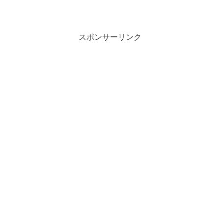
差サッと持ち運べる朝ごはんを京都の料
理研究家・大原千鶴さんに教えていただ
きます。材料は身近なのに、出来たもの
は目新しくて新鮮！朝...
スポンサーリンク