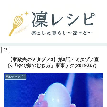
PR
【家政夫のミタゾノ3】第8話・ミタゾノ直
伝「ゆで卵のむき方」家事テク(2019.6.7)
家政夫のミタゾノ