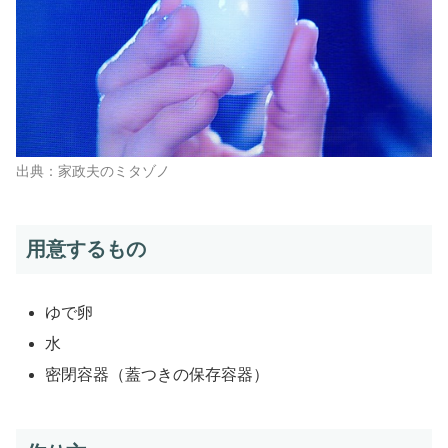
出典：家政夫のミタゾノ
用意するもの
ゆで卵
水
密閉容器（蓋つきの保存容器）