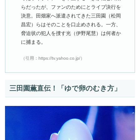
らだったが、ファンのためにとライブ決行を
決意。田畑家へ派遣されてきた三田園（松岡
昌宏）らはそのことを口止めされる。一方、
脅迫状の犯人を捜す光（伊野尾慧）は何者か
に捕まる。
（引用：https://tv.yahoo.co.jp/）
三田園薫直伝！「ゆで卵のむき方」