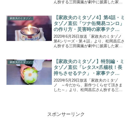
ん扮する三田園薫が劇中に披露した家政
夫のミタゾノ直伝！家事テク「コーヒ
ー、醤油などの染み抜き」のやり方をご
紹介します。【家政夫のミタゾノ】第1
【家政夫のミタゾノ4】第4話・ミ
家政夫のミタゾノ
話・ミタゾノ直伝...
タゾノ直伝「ツナ缶簡易コンロ」
の作り方・災害時の家事テク
(2020.6.26)
2020年6月26日放送「家政夫のミタゾノ
第4シリーズ・第４話」より、松岡昌広さ
ん扮する三田園薫が劇中に披露した家政
夫のミタゾノ直伝！災害時の家事テクや
裏技「ツナ缶簡易コンロ」の作り方をご
紹介します。家政夫のミタゾノ【第４シ
【家政夫のミタゾノ】特別編・ミ
家政夫のミタゾノ
リーズ・第４話...
タゾノ直伝「レタス×爪楊枝！長
持ちさせるテク」・家事テク
(2020.5.29)
2020年5月29日放送「家政夫のミタゾ
ノ ～今だから、新作つくらせて頂きま
した～」より、松岡昌広さん扮する三田
園薫が劇中に披露した家政夫のミタゾノ
直伝！家事テク「レタス×爪楊枝！長持ち
させるテク」をご紹介します。【ハナタ
カ】野菜ソムリエプ...
スポンサーリンク