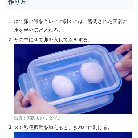
作り方
ゆで卵の殻をキレイに剝くには、密閉された容器に
水を半分ほど入れる。
その中にゆで卵を入れて蓋をする。
出典：家政夫のミタゾノ
３０秒程振動を加えると、きれいに剝ける。