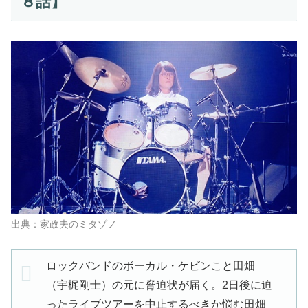
８話】
出典：家政夫のミタゾノ
ロックバンドのボーカル・ケビンこと田畑
（宇梶剛士）の元に脅迫状が届く。2日後に迫
ったライブツアーを中止するべきか悩む田畑