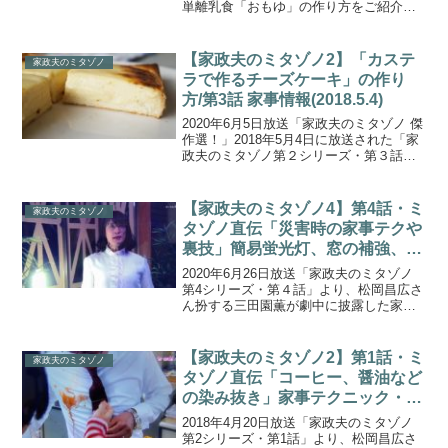
単離乳食「おもゆ」の作り方をご紹介し
ます。松岡昌宏さん扮する最恐家政夫・
三田園薫が、派遣された家庭・家族の内
情を覗き見し、そこに巣食う“根強い汚
【家政夫のミタゾノ2】「カステ
家政夫のミタゾノ
れ”までもス...
ラで作るチーズケーキ」の作り
方/第3話 家事情報(2018.5.4)
2020年6月5日放送「家政夫のミタゾノ 傑
作選！」2018年5月4日に放送された「家
政夫のミタゾノ第２シリーズ・第３話」
より、剛力彩芽広さん扮する五味麻琴が
劇中に披露したスイーツのレシピ「カス
テラで作る即席チーズケーキ」の作り方
【家政夫のミタゾノ4】第4話・ミ
家政夫のミタゾノ
をご紹介し...
タゾノ直伝「災害時の家事テクや
裏技」簡易蛍光灯、窓の補強、非
常食(2020.6.26)
2020年6月26日放送「家政夫のミタゾノ
第4シリーズ・第４話」より、松岡昌広さ
ん扮する三田園薫が劇中に披露した家政
夫のミタゾノ直伝！「災害時の家事テク
や裏技」をご紹介します。ペットボトル
と薄めた牛乳を使った簡易懐中電灯（蛍
【家政夫のミタゾノ2】第1話・ミ
家政夫のミタゾノ
光灯の代わり）...
タゾノ直伝「コーヒー、醤油など
の染み抜き」家事テクニック・や
り方(2018.4.20)
2018年4月20日放送「家政夫のミタゾノ
第2シリーズ・第1話」より、松岡昌広さ