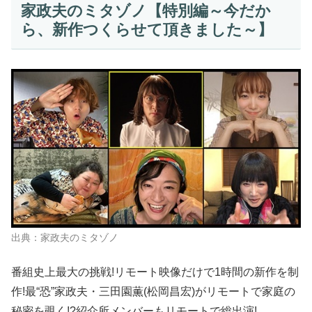
家政夫のミタゾノ【特別編～今だか
ら、新作つくらせて頂きました～】
出典：家政夫のミタゾノ
番組史上最大の挑戦!リモート映像だけで1時間の新作を制
作!最“恐”家政夫・三田園薫(松岡昌宏)がリモートで家庭の
秘密を覗く!?紹介所メンバーもリモートで総出演!