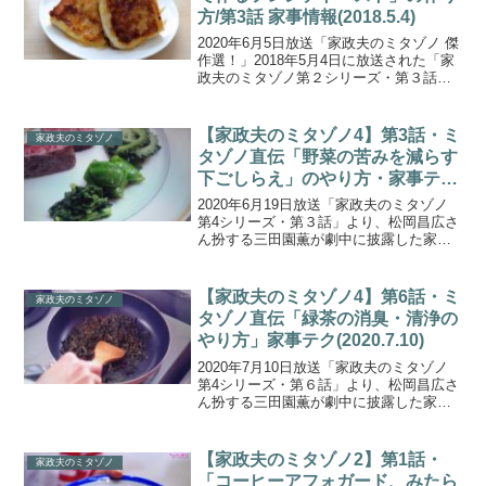
方/第3話 家事情報(2018.5.4)
2020年6月5日放送「家政夫のミタゾノ 傑
作選！」2018年5月4日に放送された「家
政夫のミタゾノ第２シリーズ・第３話」
より、松岡昌広さん扮する三田園薫が劇
中に披露した家政夫のミタゾノ直伝！ス
イーツのレシピ「プリンで作るフレンチ
【家政夫のミタゾノ4】第3話・ミ
家政夫のミタゾノ
トースト」...
タゾノ直伝「野菜の苦みを減らす
下ごしらえ」のやり方・家事テク
(2020.6.19)
2020年6月19日放送「家政夫のミタゾノ
第4シリーズ・第３話」より、松岡昌広さ
ん扮する三田園薫が劇中に披露した家政
夫のミタゾノ直伝！「野菜の苦みを減ら
す下ごしらえ」のやり方・家事テクをご
紹介します。家政夫のミタゾノ【第４シ
【家政夫のミタゾノ4】第6話・ミ
家政夫のミタゾノ
リーズ・第３話...
タゾノ直伝「緑茶の消臭・清浄の
やり方」家事テク(2020.7.10)
2020年7月10日放送「家政夫のミタゾノ
第4シリーズ・第６話」より、松岡昌広さ
ん扮する三田園薫が劇中に披露した家政
夫のミタゾノ直伝！家事テク「緑茶を使
った消臭剤がない場合の空気の清浄」の
やり方をご紹介します。お酒の匂いがこ
【家政夫のミタゾノ2】第1話・
家政夫のミタゾノ
もって空気が悪...
「コーヒーアフォガード、みたら