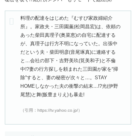
料理の配達をはじめた『むすび家政婦紹介
所』。家政夫・三田園薫(松岡昌宏)は、依頼の
あった柴田真理子(奥菜恵)の自宅に配達する
が、真理子は行方不明になっていた。出張中
だという夫・柴田明彦(音尾琢真)に連絡する
と…会社の部下・吉野美玖(筧美和子)と不倫
中!?妻の行方探しを頼まれた三田園が家を“掃
除”すると、妻の秘密が次々と…。STAY
HOMEしなかった夫の衝撃の結末…!?光(伊野
尾慧)と舞(飯豊まりえ)も暴走!
（引用：https://tv.yahoo.co.jp/）