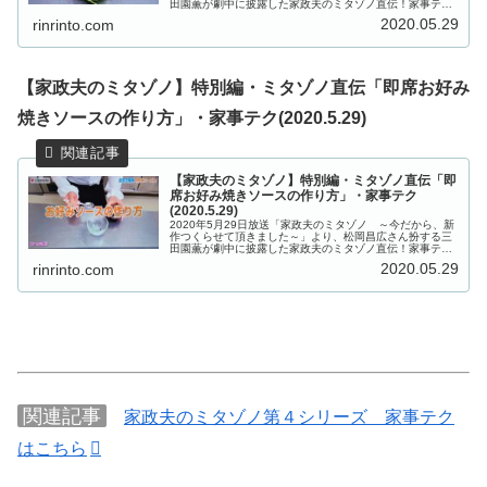
田園薫が劇中に披露した家政夫のミタゾノ直伝！家事テク
「レタス×爪楊枝！長持ちさせるテク」をご紹介します。
2020.05.29
rinrinto.com
【ハナタカ】野菜ソムリエプ...
【家政夫のミタゾノ】特別編・ミタゾノ直伝「即席お好み
焼きソースの作り方」・家事テク(2020.5.29)
【家政夫のミタゾノ】特別編・ミタゾノ直伝「即
席お好み焼きソースの作り方」・家事テク
(2020.5.29)
2020年5月29日放送「家政夫のミタゾノ ～今だから、新
作つくらせて頂きました～」より、松岡昌広さん扮する三
田園薫が劇中に披露した家政夫のミタゾノ直伝！家事テク
「即席お好み焼きソースの作り方」をご紹介します。家政
2020.05.29
rinrinto.com
夫のミタゾノ【特別編～今だ...
関連記事
家政夫のミタゾノ第４シリーズ 家事テク
はこちら