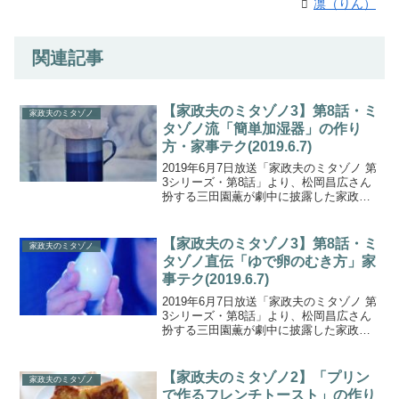
凛（りん）
関連記事
【家政夫のミタゾノ3】第8話・ミ
家政夫のミタゾノ
タゾノ流「簡単加湿器」の作り
方・家事テク(2019.6.7)
2019年6月7日放送「家政夫のミタゾノ 第
3シリーズ・第8話」より、松岡昌広さん
扮する三田園薫が劇中に披露した家政夫
のミタゾノ直伝！「簡単加湿器」の作り
方をご紹介します。部屋が乾燥している
ときに使える、家事情報です！家政夫の
【家政夫のミタゾノ3】第8話・ミ
家政夫のミタゾノ
ミタゾノ【第３...
タゾノ直伝「ゆで卵のむき方」家
事テク(2019.6.7)
2019年6月7日放送「家政夫のミタゾノ 第
3シリーズ・第8話」より、松岡昌広さん
扮する三田園薫が劇中に披露した家政夫
のミタゾノ直伝！「ゆで卵のむき方」の
作り方をご紹介します。ゆで卵の殻をキ
レイに剝く簡単・家事テクです！家政夫
【家政夫のミタゾノ2】「プリン
家政夫のミタゾノ
のミタゾノ【第...
で作るフレンチトースト」の作り