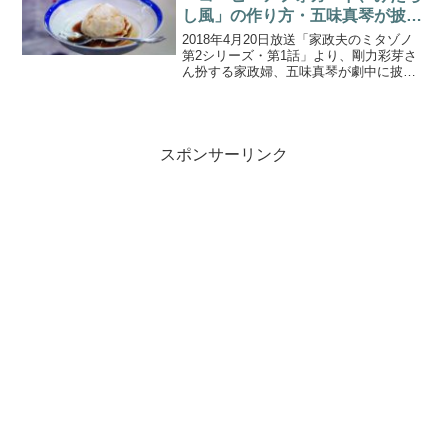
し風」の作り方・五味真琴が披露
した家事テク(2018.4.20)
2018年4月20日放送「家政夫のミタゾノ
第2シリーズ・第1話」より、剛力彩芽さ
ん扮する家政婦、五味真琴が劇中に披露
した「コーヒーアフォガード、みたらし
風」の作り方をご紹介します。【スイッ
チ】いんすた女子部「ダルゴナコーヒ
ー」の作り方！お...
スポンサーリンク