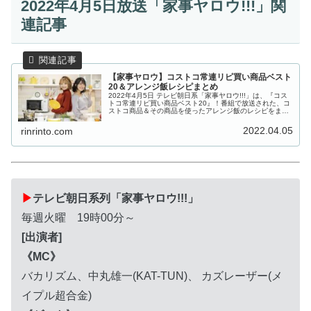
2022年4月5日放送「家事ヤロウ!!!」関
連記事
【家事ヤロウ】コストコ常連リピ買い商品ベスト
20＆アレンジ飯レシピまとめ
2022年4月5日 テレビ朝日系「家事ヤロウ!!!」は、『コス
トコ常連リピ買い商品ベスト20』！番組で放送された、コ
ストコ商品＆その商品を使ったアレンジ飯のレシピをまと
めましたので、ご紹介します。超人気の大型倉庫店コスト
コに家事ヤロウ3人が...
2022.04.05
rinrinto.com
▶
テレビ朝日系列「家事ヤロウ!!!」
毎週火曜 19時00分～
[出演者]
《MC》
バカリズム、中丸雄一(KAT-TUN)、 カズレーザー(メ
イプル超合金)