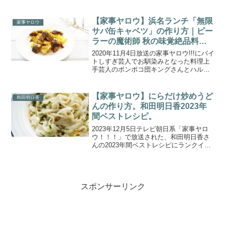
し麻婆豆腐」の作り方をご紹介します。
料理上手芸人ロバート馬場さん＆浜名ラ
ンチさんのお２人が、今が旬の夏野菜を
【家事ヤロウ】浜名ランチ「無限
家事ヤロウ
使って冷たい...
サバ缶キャベツ」の作り方｜ピー
ラーの魔術師 秋の味覚絶品料理
レシピ
2020年11月4日放送の家事ヤロウ!!!にバイ
トしすぎ芸人でお馴染みとなった料理上
手芸人のポンポコ団キングさんとハルカ
ラ・浜名ランチさんが登場。番組より秋
の味覚を送り、お二人が秋の味覚を使っ
た絶品料理を披露しました。こちらで
【家事ヤロウ】にらだけ炒めうど
和田明日香
は、ピーラーの...
んの作り方。和田明日香2023年
間ベストレシピ。
2023年12月5日テレビ朝日系「家事ヤロ
ウ！！！」で放送された、和田明日香さ
んの2023年間ベストレシピにランクイン
した「にらだけ炒めうどん」の作り方を
ご紹介します。和田明日香2023年間ベス
ト10レシピを大発表！ 最強炙りなめろ
う、ワン...
スポンサーリンク