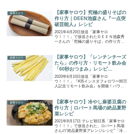
レラチーズを餃子の皮で包んだ「モッツ
ァレラ水餃子」の作り方をご紹介しま
す。【家事ヤロウ】新世代餃子のレシピ4
【家事ヤロウ】究極の盛りそばの
家事ヤロウ
選まとめ｜コン...
作り方｜DEEN池森さん『一点突
破芸能人』レシピ
2021年4月20日放送「家事ヤロ
ウ！！！」で放送されたＤＥＥＮ池森秀
一さんの「究極の盛りそば」の作り方を
ご紹介します。1つの料理だけ極めた芸能
人「一点突破芸能人」。DEEN池森さん
はオススメの乾麺蕎麦の食べ方を、カレ
【家事ヤロウ】「レンチンチーズ
家事ヤロウ
ーアナのアナ内藤裕子さ...
たら」の作り方・リモート飲み会
「60秒おつまみ」レシピ
(2020.6.10)
2020年6月10日放送「家事ヤロ
ウ！！！」『#35インスタフォロワー80万
人記念リモート飲み会』を開催！バラエ
ティ番組公式SNSのフォロワー日本一を
祝し、視聴者さんから要望のあったリモ
ート飲み会を開催！ゲストには、指原莉
【家事ヤロウ】冷やし麻婆豆腐の
家事ヤロウ
乃さん、バイきんぐ...
作り方｜ロバート馬場の絶品夏野
菜レシピ
2021年8月17日 テレビ朝日系「家事ヤロ
ウ！！！」で放送された、ロバート馬場
さんの”絶品夏野菜アレンジレシピ”「冷や