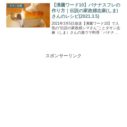
豪語した簡単手作りコロッケの作り方&ブ
【沸騰ワード10】バナナスフレの
タサン志麻
リ大根を洋風...
作り方｜伝説の家政婦志麻(しま)
さんのレシピ(2021.3.5)
2021年3月5日放送【沸騰ワード10】で人
気の”伝説の家政婦シマさん”ことタサン志
麻（しま）さんの激ウマ料理「バナナス
フレ」の作り方をご紹介します。シマさ
んが絶品料理を振舞うのは、ご自身も
SNSで創作料理を披露するほど料理上手
な女優・門脇...
スポンサーリンク