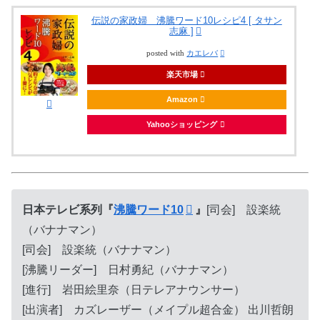
伝説の家政婦 沸騰ワード10レシピ4 [ タサン
志麻 ]
posted with
カエレバ
楽天市場
Amazon
Yahooショッピング
日本テレビ系列『
沸騰ワード10
』
[司会] 設楽統
（バナナマン）
[司会] 設楽統（バナナマン）
[沸騰リーダー] 日村勇紀（バナナマン）
[進行] 岩田絵里奈（日テレアナウンサー）
[出演者] カズレーザー（メイプル超合金） 出川哲朗