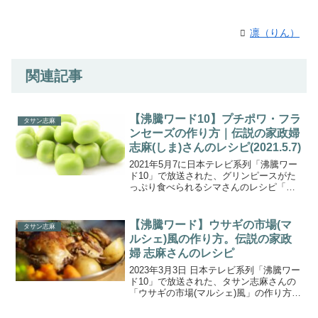
凛（りん）
関連記事
【沸騰ワード10】プチポワ・フラ
タサン志麻
ンセーズの作り方｜伝説の家政婦
志麻(しま)さんのレシピ(2021.5.7)
2021年5月7に日本テレビ系列「沸騰ワー
ド10」で放送された、グリンピースがた
っぷり食べられるシマさんのレシピ「プ
チポワ・フランセーズ」の作り方をご紹
介します。”伝説の家政婦シマさん”と呼ば
れ、レシピ本はどれも大人気のタサン志
【沸騰ワード】ウサギの市場(マ
タサン志麻
麻（しま）さ...
ルシェ)風の作り方。伝説の家政
婦 志麻さんのレシピ
2023年3月3日 日本テレビ系列「沸騰ワー
ド10」で放送された、タサン志麻さんの
「ウサギの市場(マルシェ)風」の作り方を
ご紹介します。伝説の家政婦志麻さんが
美食の都フランス・パリを緊急視察！厨