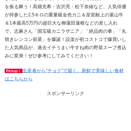
を振る舞う！高畑充希・吉沢亮・松下奈緒など、人気俳優
が持参した2.5キロの重量級金色カニ＆皇室献上の葉山牛
＆1本最高5万円の超巨大な柳蓮田蓮根などの差し入れ
で、志麻さん「国宝級カニラザニア」「絶品肉の拳」「丸
焼きレンコン前菜」を爆誕！設楽が初コストコで爆買いし
た人気商品が、過去イチうまい牛すね肉の野菜スープ煮込
みに変身！ぜひ参考にしてみてください！
生産者から“チョク”で届く。新鮮で美味しい食材
Pickup！
はこちらから
スポンサーリンク