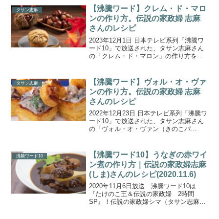
房見学＆マルシェで食材探し！鶏肉で代
【沸騰ワード】クレム・ド・マロ
タサン志麻
用できる「...
ンの作り方。伝説の家政婦 志麻
さんのレシピ
2023年12月1日 日本テレビ系列「沸騰ワ
ード10」で放送された、タサン志麻さん
の「クレム・ド・マロン」の作り方をご
紹介します。志麻さん一家の新居改装ド
キュメント！築120年の自宅庭にサル軍団
が乱入！庭で採れたて旬食材争奪戦!?志
【沸騰ワード】ヴォル・オ・ヴァ
タサン志麻
麻さんは...
ンの作り方。伝説の家政婦 志麻
さんのレシピ
2022年12月23日 日本テレビ系列「沸騰ワ
ード10」で放送された、タサン志麻さん
の「ヴォル・オ・ヴァン（きのこパ
イ）」の作り方をご紹介します。伝説の
家政婦 志麻さんが北村匠海さん＆當真あ
みさん＆なすなかにしさんに渾身のクリ
【沸騰ワード10】うなぎの赤ワイ
沸騰ワード10
スマス料理を披...
ン煮の作り方｜伝説の家政婦志麻
(しま)さんのレシピ(2020.11.6)
2020年11月6日放送 沸騰ワード10は
『たけのこ王＆伝説の家政婦 2時間
SP』！伝説の家政婦シマ（タサン志麻）
さんがＶ６・井ノ原快彦さんを直撃し、
イノッチも「人生で食べた中でNo.1」と