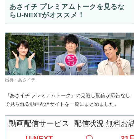
あさイチ プレミアムトークを見るな
らU-NEXTがオススメ！
出典：あさイチ
『あさイチ プレミアムトーク』の見逃し配信が広告なし
で見られる動画配信サイトを一覧にまとめました。
動画配信サービス
配信状況
無料お試
U-NEXT
〇
31日