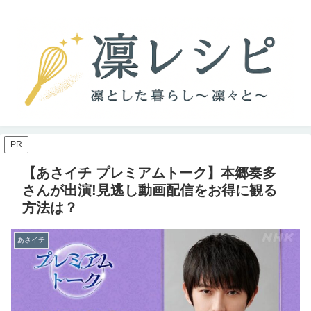
PR
【あさイチ プレミアムトーク】本郷奏多
さんが出演!見逃し動画配信をお得に観る
方法は？
あさイチ