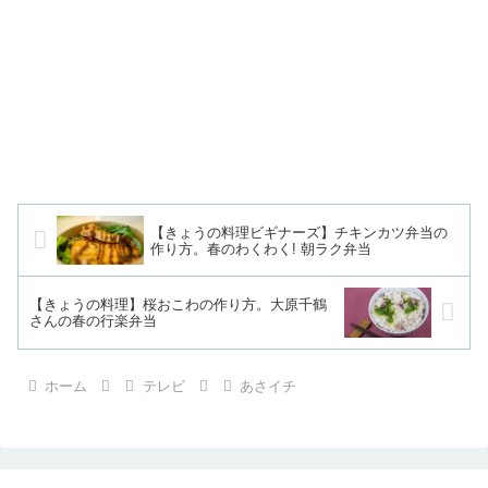
【きょうの料理ビギナーズ】チキンカツ弁当の
作り方。春のわくわく! 朝ラク弁当
【きょうの料理】桜おこわの作り方。大原千鶴
さんの春の行楽弁当
ホーム
テレビ
あさイチ