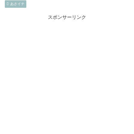
あさイチ
スポンサーリンク