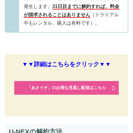
発生します。
31日目までに解約すれば、料金
が請求されることはありません
（トライアル
中もレンタル、購入は有料です）。
▼▼詳細はこちらをクリック▼▼
「あさイチ」のお得な見逃し配信はこちら
U-NEXの解約方法