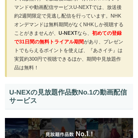
マンドや動画配信サービスU-NEXTでは、放送後
約2週間限定で見逃し配信を行っています。NHK
オンデマンドは無料期間がなくNHKしか視聴する
ことがきませんが、
U-NEXT
なら、
初めての登録
で31日間の無料トライアル期間
があり、プレゼン
トでもらえるポイントを使えば、『あさイチ』は
実質約300円で視聴できるほか、期間中見放題作
品は無料！
U-NEXの見放題作品数No.1の動画配信
サービス