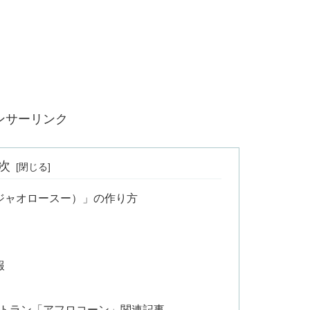
ンサーリンク
次
ジャオロースー）」の作り方
報
空レストラン「アフロコーン」関連記事