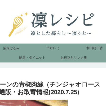
栗原はるみ
平野レミ
和田明日香
健康・ダイエット
お役立ちリンク集
ーンの青椒肉絲（チンジャオロース
お取寄情報(2020.7.25)