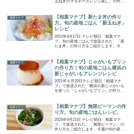
玉ねぎのマヨネーズレンジ蒸し」の作り
方をご紹介します。今回の食材は、神奈
川県小田原市で栽培されている『新玉ね
ぎ』です。新玉ねぎの特徴は、辛みが少
【相葉マナブ】新たま丼の作り
相葉マナブ
なくやわらかいこと...
方。旬の産地ごはん「新玉ねぎ」
レシピ
2022年4月17日 テレビ朝日「相葉マナ
ブ」旬の産地ごはんで放送された、「新
たま丼」の作り方をご紹介します。今回
の食材は、神奈川県小田原市で栽培され
ている『新玉ねぎ』です。新玉ねぎの特
徴は、辛みが少なくやわらかいこと。今
【相葉マナブ】じゃがいもプリン
相葉マナブ
回も、地元農家の奥...
の作り方｜旬の産地ごはん横浜の
新じゃがいもアレンジレシピ
2021年６月20日テレビ朝日「相場マナ
ブ」で放送された、横浜の新じゃがいも
を使った「じゃがいもプリン」の作り方
をご紹介します。今回は、“旬の産地ごは
ん～横浜の新じゃがいも～”。果肉は男爵
よりも黄色くて甘みが強く、加熱調理す
【相葉マナブ】無限ピーマンの作
相葉マナブ
るとホクホクした...
り方。旬の産地ごはんレシピ。
2025年9月21日 テレビ朝日「相葉マナ
ブ」で放送された、「無限ピーマン」の
作り方をご紹介します。今週の旬の産地
ごはんの食材は、神奈川県川崎市麻生区