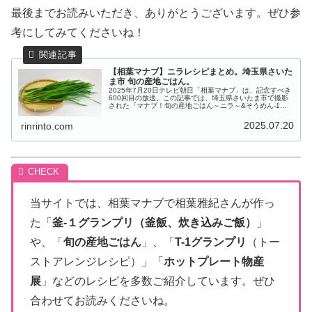
最後までお読みいただき、ありがとうございます。ぜひ参
考にしてみてくださいね！
【相葉マナブ】ニラレシピまとめ。埼玉県さいた
ま市 旬の産地ごはん。
2025年7月20日テレビ朝日「相葉マナブ」は、記念すべき
600回目の放送。この記事では、埼玉県さいたま市で撮影
された『マナブ！旬の産地ごはん～ニラ～&そうめん-1グ
ランプリ』のレシピをご紹介しています。
2025.07.20
rinrinto.com
当サイトでは、相葉マナブで相葉雅紀さんが作っ
た「
釜-１グランプリ（釜飯、炊き込みご飯）
」
や、「
旬の産地ごはん
」、「
T-1グランプリ
（トー
ストアレンジレシピ）」「
ホットプレート物産
展
」などのレシピを多数ご紹介しています。ぜひ
合わせてお読みくださいね。