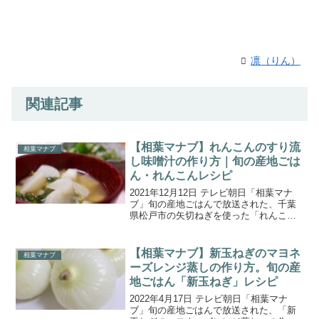
凛（りん）
関連記事
【相葉マナブ】れんこんのすり流
相葉マナブ
し味噌汁の作り方｜旬の産地ごは
ん・れんこんレシピ
2021年12月12日 テレビ朝日「相葉マナ
ブ」旬の産地ごはんで放送された、千葉
県松戸市の矢切ねぎを使った「れんこん
のすり流し味噌汁」の作り方をご紹介し
ます。今回の食材は、茨城県小美玉市の
「れんこん」。れんこんの収穫量が日本
【相葉マナブ】新玉ねぎのマヨネ
相葉マナブ
一の茨城県で、食...
ーズレンジ蒸しの作り方。旬の産
地ごはん「新玉ねぎ」レシピ
2022年4月17日 テレビ朝日「相葉マナ
ブ」旬の産地ごはんで放送された、「新