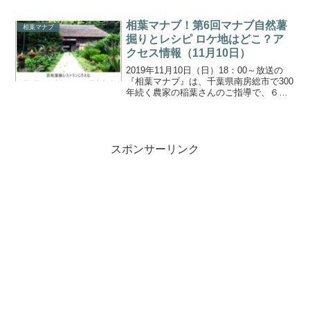
の『ピーマン』です。農家さんが育てて
いるのは、苦味が少なくマイルドな味が
相葉マナブ！第6回マナブ自然薯
相葉マナブ
特徴な「京みどり」...
掘りとレシピ ロケ地はどこ？ア
クセス情報（11月10日）
2019年11月10日（日）18：00～放送の
『相葉マナブ』は、千葉県南房総市で300
年続く農家の稲葉さんのご指導で、６回
目となる自然薯掘りに挑戦しました！相
葉マナブは、嵐の相葉くんが日本の素晴
らしさを学ぶため、旬の食材で究極の料
理作りに挑...
スポンサーリンク