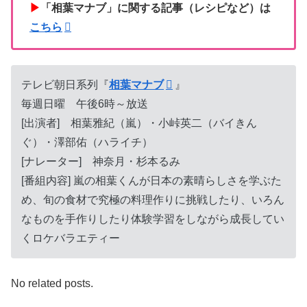
▶
「相葉マナブ」に関する記事（レシピなど）は
こちら
テレビ朝日系列『
相葉マナブ
』
毎週日曜 午後6時～放送
[出演者] 相葉雅紀（嵐）・小峠英二（バイきん
ぐ）・澤部佑（ハライチ）
[ナレーター] 神奈月・杉本るみ
[番組内容] 嵐の相葉くんが日本の素晴らしさを学ぶた
め、旬の食材で究極の料理作りに挑戦したり、いろん
なものを手作りしたり体験学習をしながら成長してい
くロケバラエティー
No related posts.