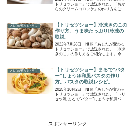
トリセツショー」で放送された、「おか
らのクリームコロッケ」の作り方をご紹
介します。今回のテーマは、腸がよろこ
ぶ注目食材「おから」。これまでの“パサ
パサで地味”というイメージを覆す、ジュ
【トリセツショー】冷凍きのこの
あしたが変わるトリセツショー
ーシーでふわ...
作り方。うま味たっぷり!冷凍の
取説。
2022年7月28日 NHK「あしたが変わる
トリセツショー」で放送された、「冷凍
きのこ」の作り方をご紹介します。今回
のテーマは、凍らせると味が落ちるとい
うイメージがある「冷凍」。あえて冷凍
することでうまみが増したり香りが強く
【トリセツショー】まるで“バタ
あしたが変わるトリセツショー
なったりする食材...
ー”しょうゆ和風パスタの作り
方。パスタの取説レシピ。
2025年10月2日 NHK「あしたが変わる
トリセツショー」で放送された、「トリ
セツ流 まるで“バター”しょうゆ和風パス
タ」の作り方をご紹介します。今回は
「パスタのトリセツ」。劇的効果の「吹
きこぼれ防止策」ほか、常識を覆すトリ
セツ技を大公開...
スポンサーリンク