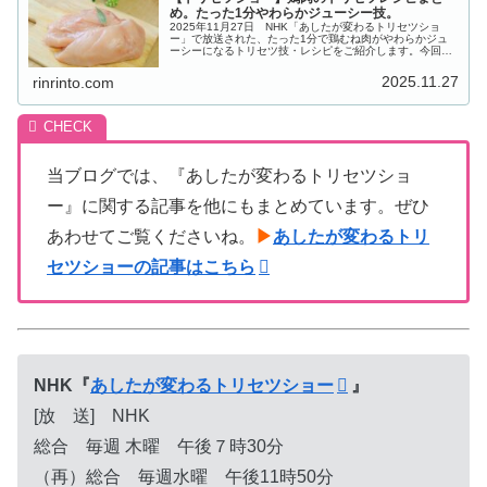
め。たった1分やわらかジューシー技。
2025年11月27日 NHK「あしたが変わるトリセツショ
ー」で放送された、たった1分で鶏むね肉がやわらかジュ
ーシーになるトリセツ技・レシピをご紹介します。今回は
「鶏肉のトリセツ」。鶏肉を“つけ込み不要、たった1分”で
驚くほどジューシーに仕...
2025.11.27
rinrinto.com
当ブログでは、『あしたが変わるトリセツショ
ー』に関する記事を他にもまとめています。ぜひ
あわせてご覧くださいね。
▶
あしたが変わるトリ
セツショーの記事はこちら
NHK『
あしたが変わるトリセツショー
』
[放 送] NHK
総合 毎週 木曜 午後７時30分
（再）総合 毎週水曜 午後11時50分