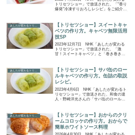
トリセツショー」で放送された、「"香り
爆発"冷凍すりおろしレシピ」をご紹介し
ます。今回のテーマは、凍らせると味が
落ちるというイメージがある「冷凍」。
あえて冷凍することでうまみが増したり
【トリセツショー】スイートキャ
あしたが変わるトリセツショー
香りが強くな...
ベツの作り方。キャベツ無限活用
技SP
2023年12月7日 NHK「あしたが変わる
トリセツショー」で放送された、「激
甘！スイートキャベツ」と「巻き巻きス
イートキャベツ」の作り方をご紹介しま
す。今回は、千切りも蒸しても焼いても
おいしい「キャベツ」のトリセツ。意外
【トリセツショー】サバ缶のロー
あしたが変わるトリセツショー
な“あの調理法”で...
ルキャベツの作り方。缶詰の取説
レシピ。
2023年4月6日 NHK「あしたが変わるト
リセツショー」で放送された、和食の達
人・野崎洋光さんの「サバ缶のロールキ
ャベツ」の作り方をご紹介します。今回
は「缶詰のトリセツ」！コロナの巣ごも
り期間に備蓄した缶詰が“お宝”に大変
【トリセツショー】おからのクリ
あしたが変わるトリセツショー
身！？缶詰を愛す...
ームコロッケの作り方。おからで
簡単ホワイトソース料理
2026年4月30日 NHK「あしたが変わる