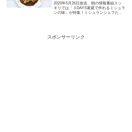
3DAYS(2020.5.26)
2020年5月26日放送、朝の情報番組スッ
キリでは「３DAYS家庭で作れるミシュラ
ンの味」が特集！ミシュランシェフたち
がおうちで簡単に作れる絶品メニューを
伝授！ちょっとしたことで料理がおいし
くなるテクニックを大公開！１日目は、
スーパーの食材...
スポンサーリンク