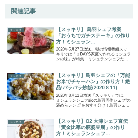
関連記事
【スッキリ】 鳥羽シェフ考案
スッキリ
「おうちでガチステーキ」の作り
方！ミシュラン
3DAYS(2020.5.27)
2020年5月27日放送、朝の情報番組スッ
キリでは「３DAYS家庭で作れるミシュラ
ンの味」が特集！ミシュランシェフたち
がおうちで簡単に作れる絶品メニューを
伝授！ちょっとしたことで料理がおいし
くなるテクニックを大公開！２日目は、
【スッキリ】鳥羽シェフの「万能
スッキリ
ハリセンボン春...
お米でチャーハン」の作り方！絶
品!パラパラ炒飯(2020.8.11)
2020年8月11日放送「スッキリ」では、
ミシュランシェフsioの鳥羽周作シェフ“の
褒めらレシピ”をおすそ分け！鳥羽シェフ
が「超パラパラ激うま炒飯」の作り方を
水卜アナに伝授！誰でも簡単にできる
（秘）テクニックを詳しく教えてくれま
【スッキリ】O2 大津シェフ直伝
スッキリ
した。こちら...
「黄金比率の麻婆豆腐」の作り
方！ミシュランシェフ