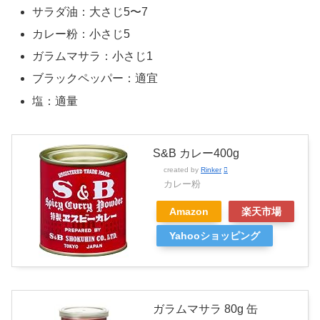
サラダ油：大さじ5〜7
カレー粉：小さじ5
ガラムマサラ：小さじ1
ブラックペッパー：適宜
塩：適量
S&B カレー400g
created by
Rinker
カレー粉
Amazon
楽天市場
Yahooショッピング
ガラムマサラ 80g 缶