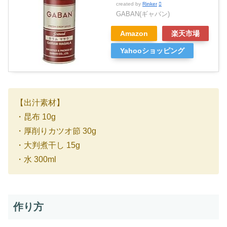
created by
Rinker
GABAN(ギャバン)
Amazon
楽天市場
Yahooショッピング
【出汁素材】
・昆布 10g
・厚削りカツオ節 30g
・大判煮干し 15g
・水 300ml
作り方