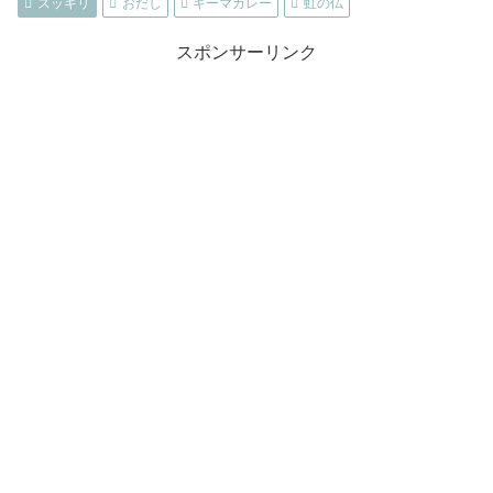
スッキリ
おだし
キーマカレー
虹の仏
スポンサーリンク