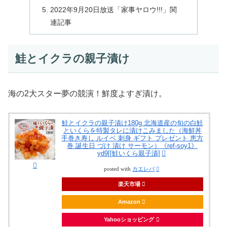
2022年9月20日放送「家事ヤロウ!!!」関
連記事
鮭とイクラの親子漬け
海の2大スター夢の競演！鮮度よすぎ漬け。
鮭とイクラの親子漬け180g 北海道産の旬の白鮭
といくらを特製タレに漬けこみました（海鮮丼
手巻き寿し ルイベ 刺身 ギフト プレゼント 恵方
巻 誕生日 づけ 漬け サーモン）《ref-soy1》
yd9[[鮭いくら親子漬]
posted with
カエレバ
楽天市場
Amazon
Yahooショッピング