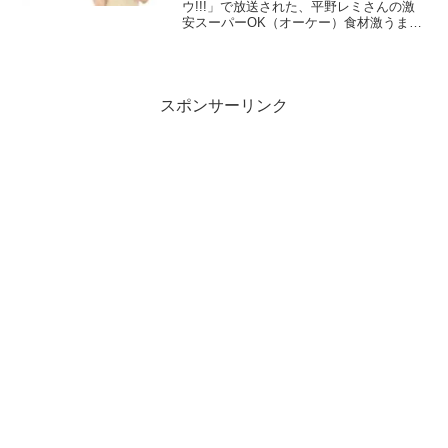
ウ!!!」で放送された、平野レミさんの激
安スーパーOK（オーケー）食材激うまレ
シピを一覧にまとめましたのでご紹介し
ます。激安スーパー突撃２時間SP！平野
レミさんと潜入！今年10月に銀座にオー
プン...
スポンサーリンク