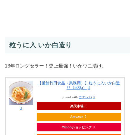
粒うに入 いか白造り
13年ロングセラー！史上最強！いかウニ漬け。
【函館竹田食品（業務用）】粒うに入いか白造
り（500g）
posted with
カエレバ
楽天市場
Amazon
Yahooショッピング