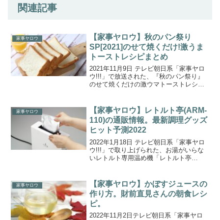
関連記事
【家事ヤロウ】秋のパン祭り
家事ヤロウ
SP[2021]のせて焼くだけ!激うま
トーストレシピまとめ
2021年11月9日 テレビ朝日系「家事ヤロ
ウ!!!」で放送された、『秋のパン祭り』
のせて焼くだけの激ウマトーストレシピ4
品をまとめましたのでご紹介します。家
事ヤロウ大好評企画の『秋のパン祭
り！』。コンビニで買える食材を使っ
【家事ヤロウ】レトルト亭(ARM-
家事ヤロウ
て、4種のチーズ...
110)の通販情報。最新調理グッズ
ヒット予測2022
2022年1月18日 テレビ朝日系「家事ヤロ
ウ!!!」で取り上げられた、お湯がいらな
いレトルト専用温め機「レトルト亭
ARM-110」の通販お取り寄せ方法・購入
方法をご紹介します。雑誌・編集者に今
年流行りそうな最新調理グッズを家で予
【家事ヤロウ】かぼすジュースの
家事ヤロウ
測しても...
作り方。財前直見さんの朝食レシ
ピ。
2022年11月2日テレビ朝日系「家事ヤロ