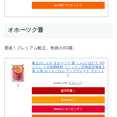
au PAY マーケット
オホーツク醤
選抜！プレミアム帆立。奇跡のXO醤。
帆立のしんや オホーツク 醤 じゃん/ ほたて XO
ジャン うま味調味料 ミシュラン北海道北海道土
産 人気 おうちごはん アップグレード ラビット
posted with
カエレバ
楽天市場
Amazon
Yahooショッピング