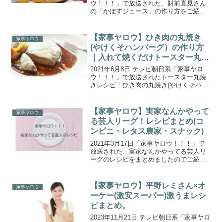
ウ！！！」で放送された、財前直見さん
の「かぼすジュース」の作り方をご紹介
します。芸能人の自宅にカメラを設置！
リアルな“朝”リアル家事モーニング！今回
は豪華芸能人の「朝」に特化！普段見ら
【家事ヤロウ】ひき肉の丸焼き
家事ヤロウ
れない朝食レシ...
(やけくそハンバーグ）の作り方
｜入れて焼くだけトースター丸焼
きレシピ
2021年6月8日 テレビ朝日系「家事ヤロ
ウ！！！」で放送されたトースター丸焼
きレシピ「ひき肉の丸焼き(やけくそハン
バーグ）」の作り方をご紹介します。今
週はSNSやレシピサイトで話題のトース
ターに入れて焼くだけの超簡単激うまレ
【家事ヤロウ】実家なんかやって
家事ヤロウ
シピ。芋ようか...
る芸人リーグ！レシピまとめ(コ
ンビニ・レタス農家・スナック)
2021年3月17日「家事ヤロウ！！！」で
放送された、実家なんかやってる芸人リ
ーグのレシピをまとめましたのでご紹介
します。実家がお店をやっている芸人さ
んたち（コンビニ経営：サスペンダーズ
依藤たかゆき（いとうたかゆき）さん、
【家事ヤロウ】平野レミさん×オ
家事ヤロウ
レタス農家：北風ミ...
ーケー(激安スーパー)激うまレシ
ピまとめ。
2023年11月21日 テレビ朝日系「家事ヤロ