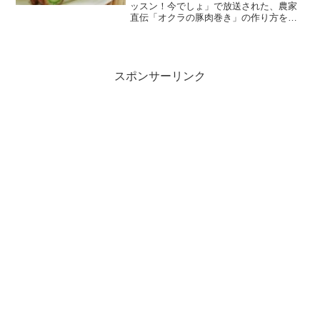
ッスン！今でしょ」で放送された、農家
直伝「オクラの豚肉巻き」の作り方をご
紹介します。野菜を知り尽くした「オク
ラ・枝豆・ナス」生産農家のオキテから
学ぶ、美味しい野菜の選び方、調理法、
保存法！間違った...
スポンサーリンク