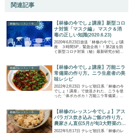
関連記事
【林修の今でしょ講座】新型コロ
林修のレッスン！今でしょ・林修の今でしょ講座
ナ対策「マスク編」 マスク＆消
毒の正しい知識(2020.6.23)
2020年6月23日放送「林修の今でしょ!講
座 ３時間SP」緊急企画！！第2波を防
ぐ新型コロナ対策（秘）最新研究が紹介
されました。今こそやるべき「正しい消
毒法」、最適なマスク素材、正しい洗濯
法、食事中の正しいマスクの保管法、一
【林修の今でしょ講座】万能ニラ
林修のレッスン！今でしょ・林修の今でしょ講座
番イイ消毒液は...
常備菜の作り方。ニラ生産者の美
味レシピ
2022年2月23日 テレビ朝日系「林修の今
でしょ！講座」で放送された、ニラを使
った「体ポカポカ！万能ニラ常備菜」の
作り方をご紹介します。新企画!生産者が
教える野菜の美味しい食べ方、今回のテ
ーマは「ニラ」！全国のニラ生産者だか
【林修のレッスン今でしょ】アス
林修のレッスン！今でしょ・林修の今でしょ講座
ら知っている美...
パラガス炊き込みご飯の作り方。
農家さん直伝5月が旬3大野菜のレ
シピ。
2022年5月17日 テレビ朝日系「林修のレ