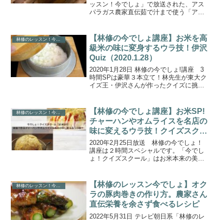
ッスン！今でしょ」で放送された、アス
パラガス農家直伝茹で汁まで使う「アス
パラガス炊き込みご飯」の作り方をご紹
介します。皮をむいては損をする!?ごぼ
う・にんじん・アスパラガス。５月が旬
【林修の今でしょ講座】お米を高
林修のレッスン！今でしょ・林修の今でしょ講座
３大野菜ＳＰ！...
級米の味に変身するウラ技！伊沢
Quiz（2020.1.28）
2020年1月28日 林修の今でしょ!講座 3
時間SPは豪華３本立て！林先生が東大ク
イズ王・伊沢さんが作ったクイズに挑戦
し、その出来をジャッジします！こちら
では、「家庭で炊いたお米を高級米の味
に変身するウラ技」について取り上げま
【林修の今でしょ講座】お米SP!
林修のレッスン！今でしょ・林修の今でしょ講座
す。炊飯器に...
チャーハンやオムライスを名店の
味に変えるウラ技！クイズスクー
ル （2020.1.28）
2020年2月25日放送 林修の今でしょ！
講座は２時間スペシャルです。「今でし
ょ！クイズスクール」はお米本来の美味
しさを引き出す【お米SP（スペシャ
ル）】！★家庭で作るチャーハンやオム
ライスを名店の味に変えるウラ技！★お
【林修のレッスン今でしょ】オク
林修のレッスン！今でしょ・林修の今でしょ講座
米の味を各段に美味し...
ラの豚肉巻きの作り方。農家さん
直伝栄養を余さず食べるレシピ
2022年5月31日 テレビ朝日系「林修のレ