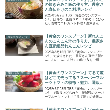
黄金のワンスプーン
博さん、...
の炊き込みご飯の作り方。農家さ
ん直伝たけのこ料理レシピ
2025年5月9日 TBS「黄金のワンスプー
ン! 」は母の日直前ＳＰ！！母の日にぴっ
たり食材でエレガント料理！農家さん直
伝「たけのこのふき入り炊き込みご飯」
の作り方をご紹介します。宮舘涼太さん
が藤本美貴さん、北斗晶さん、土屋アン
【黄金のワンスプーン】新れんこ
黄金のワンスプーン
ナさんを母の...
んのこんこん汁の作り方。農家さ
ん直伝絶品れんこんレシピ
2025年8月15日 TBS「黄金のワンスプー
ン! 」で放送された、農家さん直伝「新れ
んこんのこんこん汁」の作り方をご紹介
します。今回は、夏休み特別企画「出張
ワンスプーン！」。MC宮舘涼太さん、フ
ットボールアワー後藤さん、ゲストの長
【黄金のワンスプーン】てるて姫
通販・お取り寄せ情報
野博さん...
はどこで売ってる？スーパーフル
ーツトマトの特徴・魅力、通販お
取り寄せ情報のまとめ
2025年3月28日 TBS「黄金のワンスプー
ン! 」で取り上げられた、茨城県のスーパ
ーフルーツトマト「てるて姫」の通販取
り寄せ情報をご紹介します。商品の特徴
や魅力、お取り寄せ情報の詳細をまとめ
ましたので、ぜひ参考にしてみてくださ
【黄金のワンスプーン】ソーセー