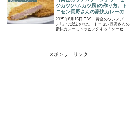
黄金のワンスプーン
いね。Pi...
ジカツ(ハムカツ風)の作り方。ト
ニセン長野さんの豪快カレーのト
ッピング
2025年8月15日 TBS「黄金のワンスプー
ン! 」で放送された、トニセン長野さんの
豪快カレーにトッピングする「ソーセー
ジカツ(ハムカツ風)」の作り方をご紹介し
ます。今回は、夏休み特別企画「出張ワ
ンスプーン！」。MC宮舘涼太さん、フッ
トボ...
スポンサーリンク