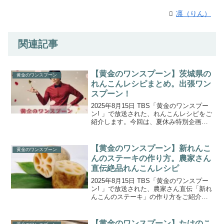
凛（りん）
関連記事
【黄金のワンスプーン】茨城県の
黄金のワンスプーン
れんこんレシピまとめ。出張ワン
スプーン！
2025年8月15日 TBS「黄金のワンスプー
ン! 」で放送された、れんこんレシピをご
紹介します。今回は、夏休み特別企画
「出張ワンスプーン！」。MC宮舘涼太さ
ん、フットボールアワー後藤さん、ゲス
トの長野博さん、ファーストサマーウイ
【黄金のワンスプーン】新れんこ
黄金のワンスプーン
カさんと茨...
んのステーキの作り方。農家さん
直伝絶品れんこんレシピ
2025年8月15日 TBS「黄金のワンスプー
ン! 」で放送された、農家さん直伝「新れ
んこんのステーキ」の作り方をご紹介し
ます。今回は、夏休み特別企画「出張ワ
ンスプーン！」。MC宮舘涼太さん、フッ
トボールアワー後藤さん、ゲストの長野
【黄金のワンスプーン】たけのこ