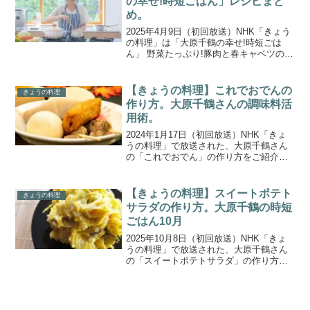
の幸せ!時短ごはん」レシピまと
め。
2025年4月9日（初回放送）NHK「きょう
の料理」は「大原千鶴の幸せ!時短ごは
ん」 野菜たっぷり!豚肉と春キャベツのオ
イル蒸し 。放送されたレシピを一覧にま
とめましたので、ご紹介します。忙しい
毎日でも、しっかりごはんを楽しみた
【きょうの料理】これでおでんの
きょうの料理
い！そんな願...
作り方。大原千鶴さんの調味料活
用術。
2024年1月17日（初回放送）NHK「きょ
うの料理」で放送された、大原千鶴さん
の「これでおでん」の作り方をご紹介し
ます。大原千鶴のひとりごはんは、調味
料のうまみ活用術！ナムプラー、しょっ
つるなどの魚しょう、オイスターソー
【きょうの料理】スイートポテト
きょうの料理
ス、焼き肉のたれの...
サラダの作り方。大原千鶴の時短
ごはん10月
2025年10月8日（初回放送）NHK「きょ
うの料理」で放送された、大原千鶴さん
の「スイートポテトサラダ」の作り方を
ご紹介します。「大原千鶴の時短ごは
ん」10月のテーマは「深まる秋を楽し
む」。旬の食材をふんだんに使って、秋
らしい献立を伝授し...