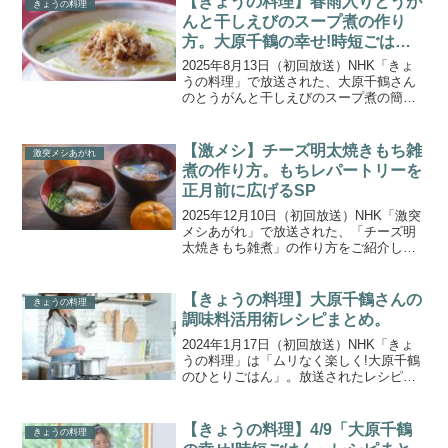
【きょうの料理】春雨入りとうが
きょうの料理
んと干しえびのスープ煮の作り
方。大原千鶴の幸せ!時短ごはん
香りで養生
2025年8月13日（初回放送）NHK「きょ
うの料理」で放送された、大原千鶴さん
のとうがんと干しえびのスープ煮の簡単
アレンジ「春雨入りとうがんと干しえび
のスープ煮」の作り方をご紹介します。
「大原千鶴の幸せ!時短ごはん」は、スト
【激メシ】チーズ明太焼きもち雑
激突メシあがれ
ック（つくりお...
煮の作り方。もちレパートリーを
正月前に広げるSP
2025年12月10日（初回放送）NHK「激突
メシあがれ」で放送された、「チーズ明
太焼きもち雑煮」の作り方をご紹介しま
す。今回のテーマは“年中食べたい！もち
の可能性を広げる絶品もち料理”。アマチ
ュア料理自慢たちが挑んだのは、「もち
【きょうの料理】大原千鶴さんの
きょうの料理
カツ丼」や...
調味料活用術レシピまとめ。
2024年1月17日（初回放送）NHK「きょ
うの料理」は「ムリなく楽しく!大原千鶴
のひとりごはん」。放送されたレシピを
一覧にまとめましたので、ご紹介しま
す。大原千鶴のひとりごはんは、調味料
のうまみ活用術！ナムプラー、しょっつ
【きょうの料理】4/9「大原千鶴
きょうの料理
るなどの魚しょう...