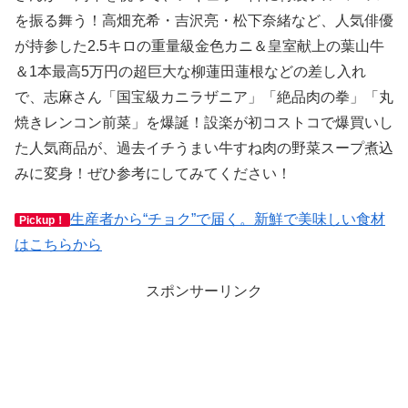
を振る舞う！高畑充希・吉沢亮・松下奈緒など、人気俳優
が持参した2.5キロの重量級金色カニ＆皇室献上の葉山牛
＆1本最高5万円の超巨大な柳蓮田蓮根などの差し入れ
で、志麻さん「国宝級カニラザニア」「絶品肉の拳」「丸
焼きレンコン前菜」を爆誕！設楽が初コストコで爆買いし
た人気商品が、過去イチうまい牛すね肉の野菜スープ煮込
みに変身！ぜひ参考にしてみてください！
生産者から“チョク”で届く。新鮮で美味しい食材
Pickup！
はこちらから
スポンサーリンク