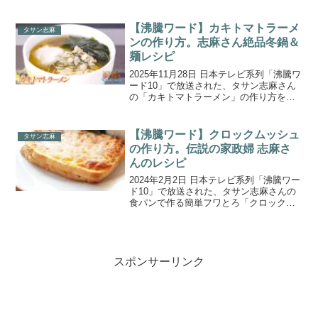
ラ レモンマリネ」の作り方をご紹介しま
す。シマさんが絶品料理を振舞うのは、
ご自身もSNSで創作料理を披露するほど
【沸騰ワード】カキトマトラーメ
タサン志麻
料理上手...
ンの作り方。志麻さん絶品冬鍋＆
麺レシピ
2025年11月28日 日本テレビ系列「沸騰ワ
ード10」で放送された、タサン志麻さん
の「カキトマトラーメン」の作り方をご
紹介します。今回は『家政婦志麻さん絶
品冬鍋＆麺SP』！伝説の家政婦・志麻さ
んが寒い季節にぴったりのアイデア満載
【沸騰ワード】クロックムッシュ
タサン志麻
鍋レシピを...
の作り方。伝説の家政婦 志麻さ
んのレシピ
2024年2月2日 日本テレビ系列「沸騰ワー
ド10」で放送された、タサン志麻さんの
食パンで作る簡単フワとろ「クロックム
ッシュ」の作り方をご紹介します。伝説
の家政婦志麻さん一家の新居改装ドキュ
メント！今回は、図書館に改築する予定
の離れの倉庫の...
スポンサーリンク