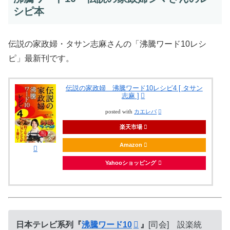
シピ本
伝説の家政婦・タサン志麻さんの「沸騰ワード10レシ
ピ」最新刊です。
伝説の家政婦 沸騰ワード10レシピ4 [ タサン
志麻 ]
posted with
カエレバ
楽天市場
Amazon
Yahooショッピング
日本テレビ系列『
沸騰ワード10
』
[司会] 設楽統