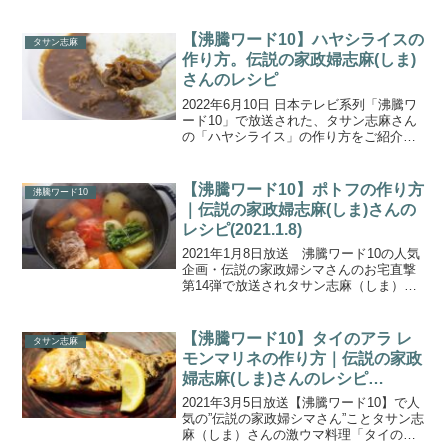
紹介します。タサン志麻さんに季節のお
気に入りの料理と暮らしを楽しむヒント
を教わるシリーズ「タサン志麻の小さな
【沸騰ワード10】ハヤシライスの
タサン志麻
台所」。今回は、...
作り方。伝説の家政婦志麻(しま)
さんのレシピ
2022年6月10日 日本テレビ系列「沸騰ワ
ード10」で放送された、タサン志麻さん
の「ハヤシライス」の作り方をご紹介し
ます。伝説の家政婦 志麻さんがサバンナ
高橋さんの北欧風別荘でスゴ技連発！ト
マトとクズ野菜で出来る簡単ハヤシライ
【沸騰ワード10】ポトフの作り方
沸騰ワード10
ス＆ワサビが...
｜伝説の家政婦志麻(しま)さんの
レシピ(2021.1.8)
2021年1月8日放送 沸騰ワード10の人気
企画・伝説の家政婦シマさんのお宅直撃
第14弾で放送されタサン志麻（しま）さ
ん披露した「ポトフ」の作り方をご紹介
します。今回の放送では、料理好き俳優
の哀川翔さん・千葉雄大さんを直撃する
【沸騰ワード10】タイのアラ レ
タサン志麻
お宅訪問題14...
モンマリネの作り方｜伝説の家政
婦志麻(しま)さんのレシピ
(2021.3.5)
2021年3月5日放送【沸騰ワード10】で人
気の”伝説の家政婦シマさん”ことタサン志
麻（しま）さんの激ウマ料理「タイのア