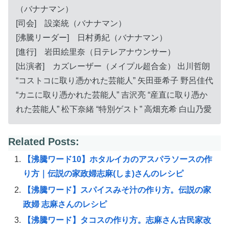
（バナナマン）
[司会] 設楽統（バナナマン）
[沸騰リーダー] 日村勇紀（バナナマン）
[進行] 岩田絵里奈（日テレアナウンサー）
[出演者] カズレーザー（メイプル超合金） 出川哲朗
“コストコに取り憑かれた芸能人” 矢田亜希子 野呂佳代
“カニに取り憑かれた芸能人” 吉沢亮 “産直に取り憑か
れた芸能人” 松下奈緒 “特別ゲスト” 高畑充希 白山乃愛
Related Posts:
【沸騰ワード10】ホタルイカのアスパラソースの作
り方｜伝説の家政婦志麻(しま)さんのレシピ
【沸騰ワード】スパイスみそ汁の作り方。伝説の家
政婦 志麻さんのレシピ
【沸騰ワード】タコスの作り方。志麻さん古民家改