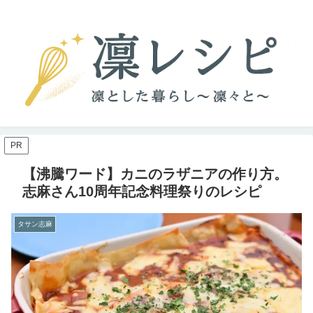
PR
【沸騰ワード】カニのラザニアの作り方。
志麻さん10周年記念料理祭りのレシピ
タサン志麻