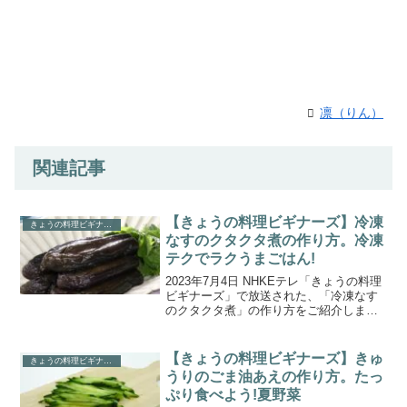
凛（りん）
関連記事
【きょうの料理ビギナーズ】冷凍
きょうの料理ビギナーズ
なすのクタクタ煮の作り方。冷凍
テクでラクうまごはん!
2023年7月4日 NHKEテレ「きょうの料理
ビギナーズ」で放送された、「冷凍なす
のクタクタ煮」の作り方をご紹介しま
す。7月のテーマは『冷凍テクでラクうま
ごはん！』です。ごはんづくりがおっく
うになる暑い日に、少しでもキッチンに
【きょうの料理ビギナーズ】きゅ
きょうの料理ビギナーズ
立つ時間を短縮...
うりのごま油あえの作り方。たっ
ぷり食べよう!夏野菜