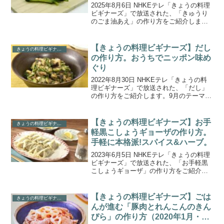
2025年8月6日 NHKEテレ「きょうの料理
ビギナーズ」で放送された、「きゅうり
のごま油あえ」の作り方をご紹介しま
す。「たっぷり食べよう！夏野菜」。今
回は、塩して炒めるきゅうりレシピで
す。きゅうりのさっぱり感とひき肉炒め
【きょうの料理ビギナーズ】だし
きょうの料理ビギナーズ
のおいしさが一度に...
の作り方。おうちでニッポン味め
ぐり
2022年8月30日 NHKEテレ「きょうの料
理ビギナーズ」で放送された、「だし」
の作り方をご紹介します。9月のテーマ
は、日本各地にある地元ならではの魅力
あふれる料理をおうちで作ってみましょ
うという「おうちでニッポン味めぐ
【きょうの料理ビギナーズ】お手
きょうの料理ビギナーズ
り」。第2回目の全...
軽黒こしょうギョーザの作り方。
手軽に本格派!スパイス&ハーブ。
2023年6月5日 NHKEテレ「きょうの料理
ビギナーズ」で放送された、「お手軽黒
こしょうギョーザ」の作り方をご紹介し
ます。6月のテーマは『手軽に本格派!ス
パイス&ハーブ』です。使い方は意外と簡
単！ビギナー向けのスパイス＆ハーブ活
【きょうの料理ビギナーズ】ごは
きょうの料理ビギナーズ
用術です。...
んが進む「豚肉とれんこんのきん
ぴら」の作り方（2020年1月・3