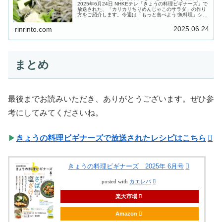
2025年6月24日 NHKEテレ「きょうの料理ビギナーズ」で
放送された、「カリカリちりめんじゃこのサラダ」の作り
方をご紹介します。今週は「もっと食べよう!魚料理」シリ
ーズ。今回のお魚はカルシウムたっぷり!しらす干し&ちり
めんじゃこです。フ...
2025.06.24
rinrinto.com
まとめ
最後までお読みいただき、ありがとうございます。ぜひ参
考にしてみてくださいね。
▶
きょうの料理ビギナーズで放送されたレシピはこちら
きょうの料理ビギナーズ 2025年 6月号
posted with
カエレバ
楽天市場
Amazon