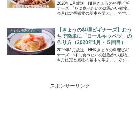
回目）
2020年1月放送 NHKきょうの料理ビギ
ナーズ 『冬に食べたいのは温かい煮物。
今月は定番煮物の基本を学ぶ。』です。3
回目の今日は豚肉を使った「豚肉とれん
こんのきんぴら」と「豚肉と彩り野菜の
蒸し煮」です。こちらでは、一品目の
【きょうの料理ビギナーズ】おう
きょうの料理ビギナーズ
「豚肉とれんこん...
ちで簡単に「ロールキャベツ」の
作り方（2020年1月・５回目）
2020年1月放送 NHKきょうの料理ビギ
ナーズ 『冬に食べたいのは温かい煮物。
今月は定番煮物の基本を学ぶ。』です。5
回目の今日はひき肉を使った「ロールキ
ャベツ」と「鶏つくねとかぶの煮物」で
す。こちらでは、１品目の「ロールキャ
ベツ」の作り方...
スポンサーリンク