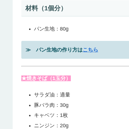
材料（1個分）
パン生地：80g
≫ パン生地の作り方は
こちら
★焼きそば（1玉分）
サラダ油：適量
豚バラ肉：30g
キャベツ：1枚
ニンジン：20g