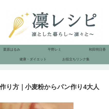
栗原はるみ
平野レミ
和田明日香
健康・ダイエット
お役立ちリンク集
作り方｜小麦粉からパン作り4大人