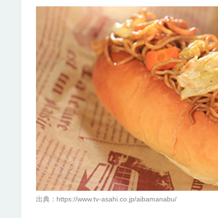
出典：https://www.tv-asahi.co.jp/aibamanabu/