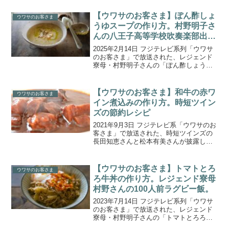
【ウワサのお客さま】ぽん酢しょ
ウワサのお客さま
うゆスープの作り方。村野明子さ
んの八王子高等学校吹奏楽部出張
クッキング。
2025年2月14日 フジテレビ系列「ウワサ
のお客さま」で放送された、レジェンド
寮母・村野明子さんの「ぽん酢しょうゆ
スープ」の作り方をご紹介します。番組
おなじみの“100人の母”ことレジェンド寮
母・村野明子さんの出張100人前クッキン
【ウワサのお客さま】和牛の赤ワ
ウワサのお客さま
グ！今...
イン煮込みの作り方。時短ツイン
ズの節約レシピ
2021年9月3日 フジテレビ系「ウワサのお
客さま」で放送された、時短ツインズの
長田知恵さんと松本有美さんが披露し
た、激安スーパー・オーケーの食材を使
った映える節約パーティー料理「A5ラン
ク和牛の赤ワイン煮込み」の作り方をご
【ウワサのお客さま】トマトとろ
ウワサのお客さま
紹介します。1時...
ろ牛丼の作り方。レジェンド寮母
村野さんの100人前ラグビー飯。
2023年7月14日 フジテレビ系列「ウワサ
のお客さま」で放送された、レジェンド
寮母・村野明子さんの「トマトとろろ牛
丼」の作り方をご紹介します。番組おな