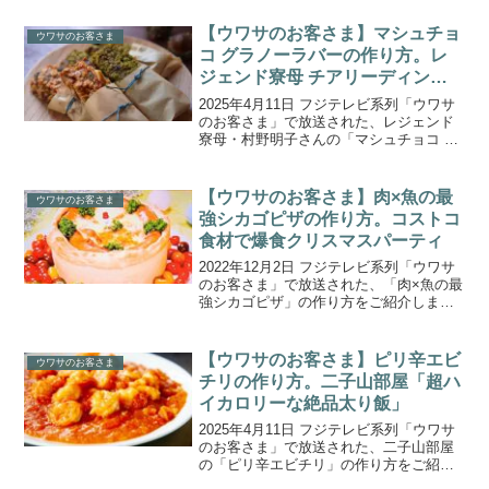
じみの“100人の母”ことレジェンド寮母・
村野明子さんの出張100人前クッキング！
【ウワサのお客さま】マシュチョ
ウワサのお客さま
今回は...
コ グラノーラバーの作り方。レ
ジェンド寮母 チアリーディング
100人前クッキング
2025年4月11日 フジテレビ系列「ウワサ
のお客さま」で放送された、レジェンド
寮母・村野明子さんの「マシュチョコ グ
ラノーラバー」の作り方をご紹介しま
す。番組おなじみの“100人の母”ことレジ
ェンド寮母・村野明子さんの出張100人前
【ウワサのお客さま】肉×魚の最
ウワサのお客さま
クッキ...
強シカゴピザの作り方。コストコ
食材で爆食クリスマスパーティ
2022年12月2日 フジテレビ系列「ウワサ
のお客さま」で放送された、「肉×魚の最
強シカゴピザ」の作り方をご紹介しま
す。『コストコ』常連となっている“肉の
お姉さん”こと白石陽菜さんと“美人魚屋さ
ん”こと森朝奈さんが夢の共演！コストコ
【ウワサのお客さま】ピリ辛エビ
ウワサのお客さま
で爆買い...
チリの作り方。二子山部屋「超ハ
イカロリーな絶品太り飯」
2025年4月11日 フジテレビ系列「ウワサ
のお客さま」で放送された、二子山部屋
の「ピリ辛エビチリ」の作り方をご紹介
します。今話題の二子山部屋に密着！親