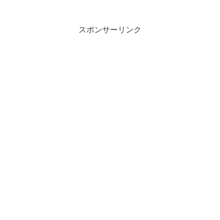
方も認める料理上手な２人のお弟子さん
が“超ハイカロリーな絶品太り飯”作り！総
重量約１１ｋ...
スポンサーリンク