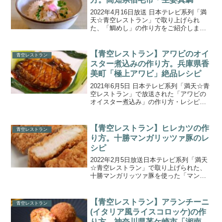
2022年4月16日放送 日本テレビ系列「満
天☆青空レストラン」で取り上げられ
た、「鯛めし」の作り方をご紹介しま
す。今回の食材は、高知県宿毛市の養殖
魚『生姜真鯛』です。ショウガを食べて
育つ生姜真鯛は、驚くほど臭みが少なく
【青空レストラン】アワビのオイ
青空レストラン
脂乗り抜群！肉厚ぷり...
スター煮込みの作り方。兵庫県香
美町「極上アワビ」絶品レシピ
2021年6月5日 日本テレビ系列「満天☆青
空レストラン」で放送された「アワビの
オイスター煮込み」の作り方・レシピを
ご紹介します。今回の食材、兵庫県香美
町の「極上アワビ(美嶋丸のあわび)」は、
ミネラルと旨味を含んだ昆布をエサに育
【青空レストラン】ヒレカツの作
青空レストラン
てられていま...
り方。十勝マンガリッツァ豚のレ
シピ
2022年2月5日放送日本テレビ系列「満天
☆青空レストラン」で取り上げられた、
十勝マンガリッツァ豚を使った「マンガ
リッツァ豚のヒレカツ」の作り方・レシ
ピをご紹介します。今回の食材は、北海
道中川郡幕別町で育つ『十勝ロイヤルマ
【青空レストラン】アランチーニ
青空レストラン
ンガリッツァ豚』で...
(イタリア風ライスコロッケ)の作
り方。神奈川県茅ケ崎市「湘南ポ