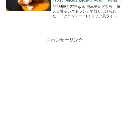
モロン」。
2023年5月27日放送 日本テレビ系列「満
天☆青空レストラン」で取り上げられ
た、「アランチーニ(イタリア風ライスコ
ロッケ)」の作り方をご紹介します。今回
の食材は、神奈川県茅ケ崎市生まれの新
トマト「湘南ポモロン」です。たまご型
が可愛くキュー...
スポンサーリンク