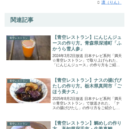
凛（りん）
関連記事
【青空レストラン】にんじんジュ
青空レストラン
ースの作り方。青森県深浦町「ふ
かうら雪人参」
2024年3月2日放送 日本テレビ系列「満天
☆青空レストラン」で取り上げられた、
「にんじんジュース」の作り方をご紹介
します。今回の食材は、青森県深浦町の
「ふかうら雪人参」です。雪の中で眠ら
せたニンジンは、生で食べればフルーツ
【青空レストラン】ナスの揚げび
青空レストラン
級の甘さ！熱を加...
たしの作り方。栃木県真岡市「ご
ほう美ナス」
2025年8月2日放送 日本テレビ系列「満天
☆青空レストラン」で放送された、「ナ
スの揚げびたし」の作り方をご紹介しま
す。今週の食材は栃木県真岡市の「ごほ
う美ナス」。なんの変哲もない品種のナ
スを育て方だけで、究極の一品に！ごほ
【青空レストラン】鯛めしの作り
青空レストラン
う美ナスのフルコ...
方。高知県宿毛市・生姜真鯛