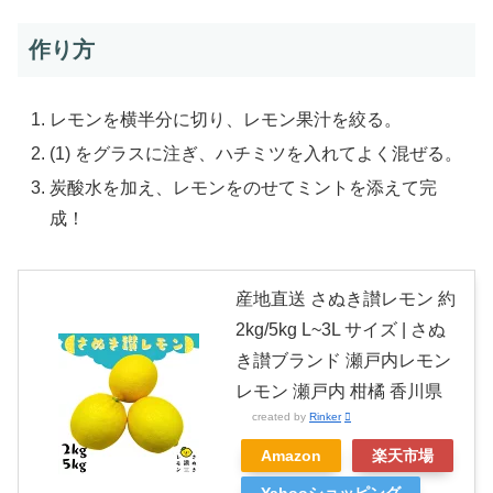
作り方
レモンを横半分に切り、レモン果汁を絞る。
(1) をグラスに注ぎ、ハチミツを入れてよく混ぜる。
炭酸水を加え、レモンをのせてミントを添えて完
成！
産地直送 さぬき讃レモン 約
2kg/5kg L~3L サイズ | さぬ
き讃ブランド 瀬戸内レモン
レモン 瀬戸内 柑橘 香川県
created by
Rinker
Amazon
楽天市場