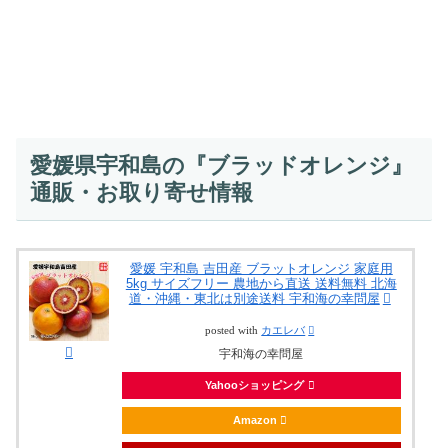
愛媛県宇和島の『ブラッドオレンジ』
通販・お取り寄せ情報
愛媛 宇和島 吉田産 ブラットオレンジ 家庭用
5kg サイズフリー 農地から直送 送料無料 北海
道・沖縄・東北は別途送料 宇和海の幸問屋
posted with
カエレバ
宇和海の幸問屋
Yahooショッピング
Amazon