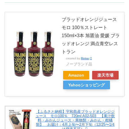
ブラッドオレンジジュース
モロ 100％ストレート
150ml×3本 旭醤油 愛媛 ブラ
ッドオレンジ 満点青空レス
トラン
created by
Rinker
ノーブランド品
Amazon
楽天市場
Yahooショッピング
【ふるさと納税】宇和島産ブラッドオレンジジ
ュース モロ100％ 720ml A02-503 【果汁飲
料・みかんジュース・果物類・みかん・柑橘
類】 お届け：4月上旬〜2月下旬（12/25〜1/4
は発送不可）