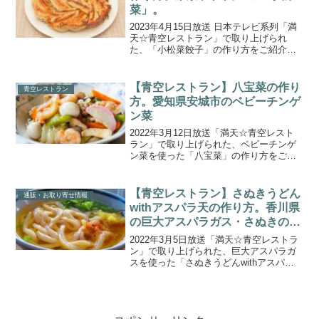
菜」。
2023年4月15日放送 日本テレビ系列「満
天☆青空レストラン」で取り上げられ
た、「小松菜餃子」の作り方をご紹介し
ます。今回の食材は、東京都江戸川区で
栽培されている『小松菜』です。ゲスト
の松重豊さんが江戸伝統の小松菜を堪
【青空レストラン】八宝菜の作り
青空レストラン
能！小松菜の餃子&小...
方。愛知県安城市のベビーチンゲ
ン菜
2022年3月12日放送「満天☆青空レスト
ラン」で取り上げられた、ベビーチンゲ
ン菜を使った「八宝菜」の作り方をご紹
介します。今回の食材は、愛知県安城
市・大橋農園の『ベビーチンゲン菜』で
す。一般的なサイズが23～25㎝ほどのと
【青空レストラン】さぬきうどん
通販・お取り寄せ情報
ころ、ベビーチン...
withアスパラ天の作り方。香川県
の巨大アスパラガス・さぬきのめ
ざめ
2022年3月5日放送「満天☆青空レストラ
ン」で取り上げられた、巨大アスパラガ
スを使った「さぬきうどんwithアスパラ
天」の作り方と、乾杯料理で紹介された
「ゆう玄プレミアム 讃岐うどん」の通販
お取り寄せ情報をご紹介します。今回の
食材は、香川...