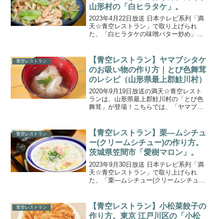
山形村の「白ヒラタケ」。
2023年4月22日放送 日本テレビ系列「満
天☆青空レストラン」で取り上げられ
た、「白ヒラタケの味噌バター炒め」の
作り方をご紹介します。今回の食材は、
長野県山形村で栽培されている『白ヒラ
タケ』です。国内では唯一、元Jリーグ選
【青空レストラン】ヤマブシタケ
青空レストラン
手・高崎寛之さん...
のお吸い物の作り方｜とび色舞茸
のレシピ（山形県最上郡鮭川村）
2020年9月19日放送の満天☆青空レスト
ランは、山形県最上郡鮭川村の「とび色
舞茸」が登場！こちらでは、「ヤマブシ
タケのお吸い物」の作り方をご紹介しま
す。シャキシャキの食感と芳醇な香りが
楽しめるとび色舞茸を”とび色舞茸の炭火
【青空レストラン】栗―ムシチュ
青空レストラン
焼”・”とび色舞...
ー(クリームシチュー)の作り方。
茨城県笠間市「愛樹マロン」。
2023年9月30日放送 日本テレビ系列「満
天☆青空レストラン」で取り上げられ
た、「栗―ムシチュー(クリームシチュ
ー)」の作り方をご紹介します。今回の食
材は、茨城県笠間市の「愛樹マロン
（栗）」です。今が旬！茨城の大きな甘
【青空レストラン】小松菜餃子の
青空レストラン
い栗で、焼き栗、具沢...
作り方。東京 江戸川区の「小松