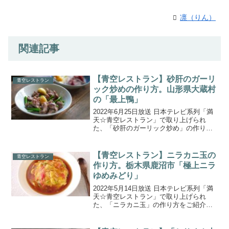
凛（りん）
関連記事
【青空レストラン】砂肝のガーリ
青空レストラン
ック炒めの作り方。山形県大蔵村
の「最上鴨」
2022年6月25日放送 日本テレビ系列「満
天☆青空レストラン」で取り上げられ
た、「砂肝のガーリック炒め」の作り方
をご紹介します。今回の食材は、山形県
大蔵村の『最上鴨』です。大蔵村で収穫
された飼料米をエサに、恵まれた環境で
【青空レストラン】ニラカニ玉の
青空レストラン
育最上鴨は、臭みが...
作り方。栃木県鹿沼市「極上ニラ
ゆめみどり」
2022年5月14日放送 日本テレビ系列「満
天☆青空レストラン」で取り上げられ
た、「ニラカニ玉」の作り方をご紹介し
ます。今回の食材は、栃木県鹿沼市の
「極上ニラ・ゆめみどり」。栃木県はニ