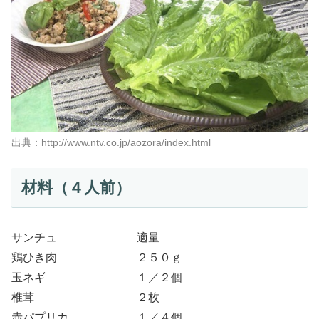
出典：http://www.ntv.co.jp/aozora/index.html
材料（４人前）
サンチュ 適量
鶏ひき肉 ２５０ｇ
玉ネギ １／２個
椎茸 ２枚
赤パプリカ １／４個