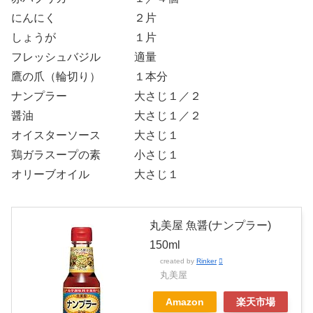
にんにく ２片
しょうが １片
フレッシュバジル 適量
鷹の爪（輪切り） １本分
ナンプラー 大さじ１／２
醤油 大さじ１／２
オイスターソース 大さじ１
鶏ガラスープの素 小さじ１
オリーブオイル 大さじ１
丸美屋 魚醤(ナンプラー)
150ml
created by
Rinker
丸美屋
Amazon
楽天市場