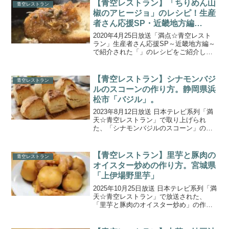
ラの生産量が全国第２位という大産地
【青空レストラン】「ちりめん山
青空レストラン
で、ゆめみどりは栃木県...
椒のアヒージョ」のレシピ！生産
者さん応援SP・近畿地方編
(2020.4.25)
2020年4月25日放送「満点☆青空レスト
ラン」生産者さん応援SP～近畿地方編～
で紹介された「」のレシピをご紹介しま
す。【青空レストラン】近畿地方の絶品
お取り寄せ・アレンジレシピのまとめ！
生産者さん応援SP(2020.4.25)「ちりめん
【青空レストラン】シナモンバジ
青空レストラン
山...
ルのスコーンの作り方。静岡県浜
松市「バジル」。
2023年8月12日放送 日本テレビ系列「満
天☆青空レストラン」で取り上げられ
た、「シナモンバジルのスコーン」の作
り方をご紹介します。今回の食材は、静
岡県浜松市の「バジル」です。お肉料理
に合うタイバジルやシナモンの香りがす
【青空レストラン】里芋と豚肉の
青空レストラン
るシナモンバジルな...
オイスター炒めの作り方。宮城県
「上伊場野里芋」
2025年10月25日放送 日本テレビ系列「満
天☆青空レストラン」で放送された、
「里芋と豚肉のオイスター炒め」の作り
方ををご紹介します。今週の食材は宮城
県の「上伊場野里芋（かみいばのさとい