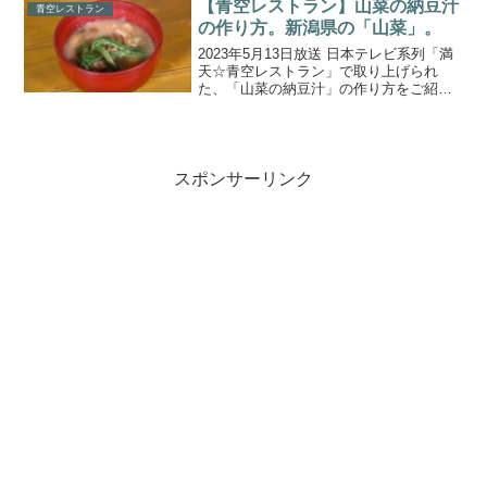
も）」です。世界農業遺産にも指定され
【青空レストラン】山菜の納豆汁
青空レストラン
たこの地で育てら...
の作り方。新潟県の「山菜」。
2023年5月13日放送 日本テレビ系列「満
天☆青空レストラン」で取り上げられ
た、「山菜の納豆汁」の作り方をご紹介
します。今回の食材は、新潟県柏崎市の
『山菜』です。宮川大輔さんとゲスト・
銀シャリの鰻さん橋本さんが山菜名人と
ともに春の味覚「山...
スポンサーリンク