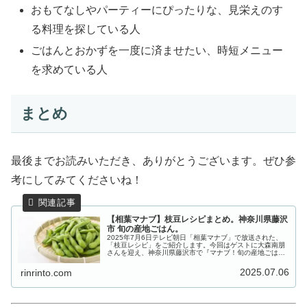
おもてなしやパーティーにぴったりな、見栄えのす
る料理を探している人
ごはんとおかずを一度に済ませたい、時短メニュー
を求めている人
まとめ
最後までお読みいただき、ありがとうございます。ぜひ参
考にしてみてくださいね！
【相葉マナブ】枝豆レシピまとめ。神奈川県藤沢
市 旬の産地ごはん。
2025年7月6日テレビ朝日「相葉マナブ」で放送された、
「枝豆レシピ」をご紹介します。今回はゲストに大森南朋
さんを迎え、神奈川県藤沢市で『マナブ！旬の産地ごはん
～枝豆～』。さやが大きく、香り豊かで甘みが強いのが特
徴の「神風香(かみふうか)」...
2025.07.06
rinrinto.com