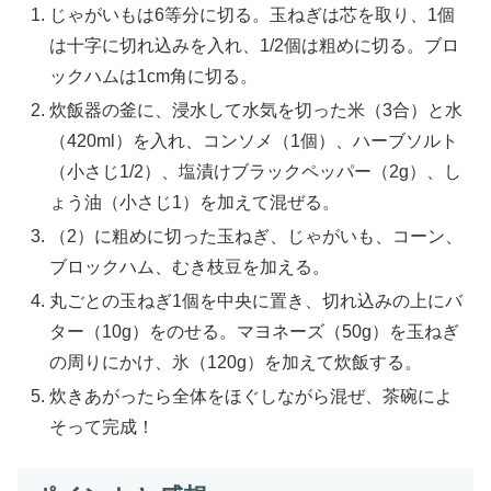
じゃがいもは6等分に切る。玉ねぎは芯を取り、1個
は十字に切れ込みを入れ、1/2個は粗めに切る。ブロ
ックハムは1cm角に切る。
炊飯器の釜に、浸水して水気を切った米（3合）と水
（420ml）を入れ、コンソメ（1個）、ハーブソルト
（小さじ1/2）、塩漬けブラックペッパー（2g）、し
ょう油（小さじ1）を加えて混ぜる。
（2）に粗めに切った玉ねぎ、じゃがいも、コーン、
ブロックハム、むき枝豆を加える。
丸ごとの玉ねぎ1個を中央に置き、切れ込みの上にバ
ター（10g）をのせる。マヨネーズ（50g）を玉ねぎ
の周りにかけ、氷（120g）を加えて炊飯する。
炊きあがったら全体をほぐしながら混ぜ、茶碗によ
そって完成！