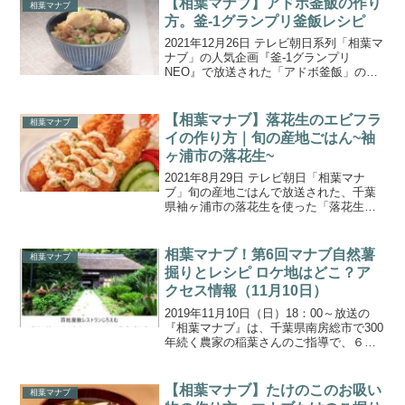
【相葉マナブ】アドボ釜飯の作り
相葉マナブ
方。釜-1グランプリ釜飯レシピ
2021年12月26日 テレビ朝日系列「相葉マ
ナブ」の人気企画『釜-1グランプリ
NEO』で放送された「アドボ釜飯」の作
り方をご紹介します。現在暫定チャンピ
オン「カレーうどん釜飯」に挑むのは、
サバ味噌缶をふんだ「鯖トマ缶釜飯」＆
【相葉マナブ】落花生のエビフラ
相葉マナブ
フィリピンの家...
イの作り方｜旬の産地ごはん~袖
ヶ浦市の落花生~
2021年8月29日 テレビ朝日「相葉マナ
ブ」旬の産地ごはんで放送された、千葉
県袖ヶ浦市の落花生を使った「落花生の
エビフライ」の作り方をご紹介します。
今回の旬の産地ごはんの食材は、千葉県
袖ヶ浦市の農家さんで栽培されている
相葉マナブ！第6回マナブ自然薯
相葉マナブ
『落花生』。落花生農...
掘りとレシピ ロケ地はどこ？ア
クセス情報（11月10日）
2019年11月10日（日）18：00～放送の
『相葉マナブ』は、千葉県南房総市で300
年続く農家の稲葉さんのご指導で、６回
目となる自然薯掘りに挑戦しました！相
葉マナブは、嵐の相葉くんが日本の素晴
らしさを学ぶため、旬の食材で究極の料
【相葉マナブ】たけのこのお吸い
相葉マナブ
理作りに挑...