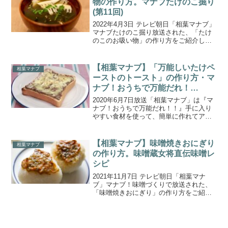
物の作り方。マナブたけのこ掘り
(第11回)
2022年4月3日 テレビ朝日「相葉マナブ」
マナブたけのこ掘り放送された、「たけ
のこのお吸い物」の作り方をご紹介しま
す。今回で11回目！千葉県木更津市のた
けのこ農家さんの竹林でたけのこ掘り！
掘った採りたてのたけのこを使った絶品
【相葉マナブ】「万能しいたけペ
相葉マナブ
料理を地元農家...
ーストのトースト」の作り方・マ
ナブ！おうちで万能だれ！
（2020.6.7）
2020年6月7日放送「相葉マナブ」は『マ
ナブ！おうちで万能だれ！！』手に入り
やすい食材を使って、簡単に作れてアレ
ンジ料理が楽しめる『万能だれ作り』に
相葉くんが挑戦！万能にらだれ、ナスの
万能薬味、しいたけやアスパラガスの万
【相葉マナブ】味噌焼きおにぎり
相葉マナブ
能だれを作ってお料...
の作り方。味噌蔵女将直伝味噌レ
シピ
2021年11月7日 テレビ朝日「相葉マナ
ブ」マナブ！味噌づくりで放送された、
「味噌焼きおにぎり」の作り方をご紹介
します。今回は毎年恒例の味噌づくり。
長野県の味噌蔵「塩屋醸造」で、昨年仕
込んだ味噌を使った料理料理を味噌蔵の
女将から教わります...