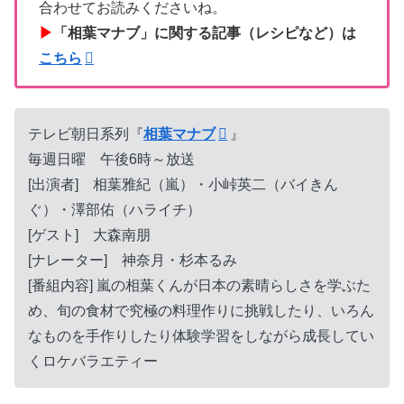
合わせてお読みくださいね。
▶
「相葉マナブ」に関する記事（レシピなど）は
こちら
テレビ朝日系列『
相葉マナブ
』
毎週日曜 午後6時～放送
[出演者] 相葉雅紀（嵐）・小峠英二（バイきん
ぐ）・澤部佑（ハライチ）
[ゲスト] 大森南朋
[ナレーター] 神奈月・杉本るみ
[番組内容] 嵐の相葉くんが日本の素晴らしさを学ぶた
め、旬の食材で究極の料理作りに挑戦したり、いろん
なものを手作りしたり体験学習をしながら成長してい
くロケバラエティー