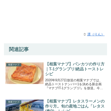
凛（りん）
関連記事
【相葉マナブ】パンカツの作り方
相葉マナブ
｜T-1グランプリ!絶品トーストレ
シピ
2020年9月27日放送の相葉マナブでは、
絶品トーストナンバー1を決める新企画
『マナブ!T-1グランプリ!』を放送。今回
のエントリーはは、秋田県の名産日”いぶ
りがっこ”とコンビーフを合わせた「いぶ
りがっこコンビーフトースト」、牛乳・
【相葉マナブ】レタスラーメンの
相葉マナブ
バターを...
作り方。旬の産地ごはん「レタス